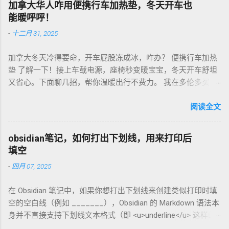
加拿大华人咋用便携行车加热垫，冬天开车也
咖啡机，App上查磨豆粗细对照表，新手不翻车。我每周磨一
能暖呼呼！
次，存密封罐，早上冲杯咖啡，香到飞起！德国超市咖啡豆
-
十二月 31, 2025
贵，网购Amazon.de或本地咖啡店促销，10欧元买半磅好豆，
超值！ 省钱招儿？双11或黑色星期五，磨豆机常打折，30-40
加拿大冬天冷得要命，开车屁股冻成冰，咋办？ 便携行车加热
欧元搞定。华人微信群也有二手交易，20欧元能淘好货。 便携
垫 了解一下！接上车载电源，座椅秒变暖宝宝，冬天开车舒坦
咖啡磨豆机 让德国华人租房也能喝精品咖啡，赶紧试试，生活
又省心。下面聊几招，帮你温暖出行不费力。 我在多伦多买了
更有味！
个加热垫，40加币，USB供电，3档温度随便调！挑加热垫看材
质，绒布的舒服又耐用，像Wagan、Comfier这些牌子，加热快
阅读全文
还安全。别买没温控的，烫太久不舒服，还费电……。买前量下
车座尺寸，通用款最省心。 用的时候简单到爆。插上车载
obsidian笔记，如何打出下划线，用来打印后
USB，5分钟座椅热乎乎，开长途都不冷。我在卡尔加里雪天开
填空
车，加热垫开低档，20分钟省油又暖和。搭配个方向盘套，手
-
四月 07, 2025
也不冻，安全又舒服。冬天停车后收好垫子，别让雪水弄湿，
坏了可麻烦！！！ 省钱法？亚马逊加拿大 Boxing Day，加热垫
在 Obsidian 笔记中，如果你想打出下划线来创建类似打印时填
常打折，30加币搞定。华人论坛也有二手交易，20加币能淘好
空的空白线（例如 _______），Obsidian 的 Markdown 语法本
货。 便携行车加热垫 让加拿大华人冬天开车暖呼呼，赶紧入
身并不直接支持下划线文本格式（即 <u>underline</u> 这样的
手，出行更舒心！
HTML 标签在标准 Markdown 中不常用）。不过，你可以通过