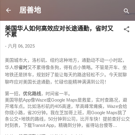
跳至主要内容
居善地
美国华人如何高效应对长途通勤，省时又
不累
-
六月 06, 2025
美国城市大，洛杉矶、纽约这种地方，通勤动不动一小时起，
华人想
省时
又不累得像条狗，得有点小策略。不管是开车、坐
地铁还是拼车，规划好了能让每天的路途轻松不少。今天就聊
聊咋应对美国长途通勤，忙碌也能精神满满到公司！
第一招，
优化路线
，时间省一半。
美国导航App像Waze或Google Maps是救星，实时查路况，避
开堵车点。比如洛杉矶的405高速，早高峰常瘫痪，Waze会给
你绕小路，省20分钟。我在芝加哥上班，用Google Maps挑了
条公交+地铁的路线，50分钟到公司，比开车快！提前查好公交
时刻表，下载Transit App，精确到分钟，省得站台傻等…