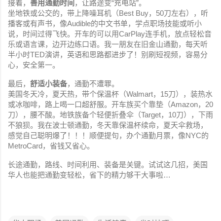
接着，
善用通勤时间
，让路途变“充电站”。
坐地铁或公交的，带上降噪耳机（Best Buy，50刀左右），听
播客或有声书，像Audible的中文书单，学点职场技能或听小
说，时间过得飞快。开车的可以用CarPlay连手机，放点轻松音
乐或语言课，边开边练口语。我一朋友在旧金山通勤，每天听
半小时TED演讲，英语和思路都进步了！别刷短视频，容易分
心，安全第一。
最后，
舒适小装备
，通勤不遭罪。
美国冬天冷，夏天热，带个保温杯（Walmart，15刀），装热水
或冰咖啡，路上喝一口超舒服。开车族买个靠垫（Amazon，20
刀），腰不酸。地铁族备个轻便折叠伞（Target，10刀），下雨
不狼狈。我在波士顿通勤，冬天靠保温杯续命，夏天伞救场，
感觉自己聪明爆了！！！顺便提句，办个通勤月票，像NYC的
MetroCard，省钱又省心。
长途通勤，路线、时间利用、装备是关键。试试这几招，美国
华人也能把通勤变轻松，省下的精力够干大事啦…