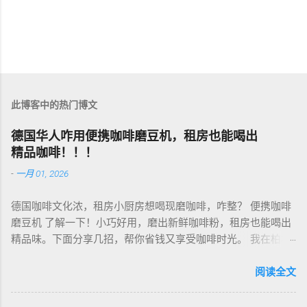
此博客中的热门博文
德国华人咋用便携咖啡磨豆机，租房也能喝出
精品咖啡！！！
-
一月 01, 2026
德国咖啡文化浓，租房小厨房想喝现磨咖啡，咋整？ 便携咖啡
磨豆机 了解一下！小巧好用，磨出新鲜咖啡粉，租房也能喝出
精品味。下面分享几招，帮你省钱又享受咖啡时光。 我在柏林
租房，买了个手动磨豆机，50欧元，陶瓷磨芯，磨得细又香！
挑磨豆机看磨芯，陶瓷的耐用不发热，像Hario、Porlex这些牌
阅读全文
子，手动款轻便好收，适合租房党。电动款也行，但噪音大，
邻居可能嫌吵…… 磨豆有讲究。粗磨适合法压壶，细磨适合意式