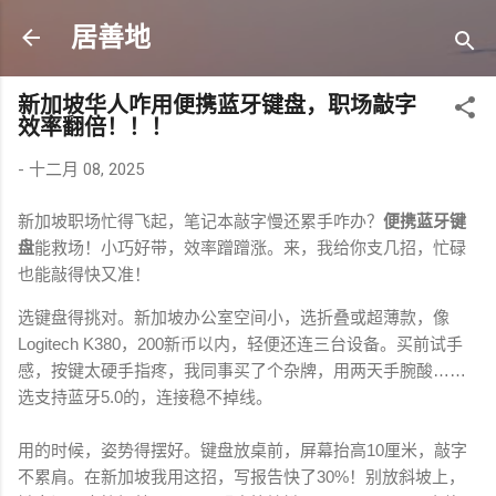
跳至主要内容
居善地
新加坡华人咋用便携蓝牙键盘，职场敲字
效率翻倍！！！
-
十二月 08, 2025
新加坡职场忙得飞起，笔记本敲字慢还累手咋办？
便携蓝牙键
盘
能救场！小巧好带，效率蹭蹭涨。来，我给你支几招，忙碌
也能敲得快又准！
选键盘得挑对。新加坡办公室空间小，选折叠或超薄款，像
Logitech K380，200新币以内，轻便还连三台设备。买前试手
感，按键太硬手指疼，我同事买了个杂牌，用两天手腕酸……
选支持蓝牙5.0的，连接稳不掉线。
用的时候，姿势得摆好。键盘放桌前，屏幕抬高10厘米，敲字
不累肩。在新加坡我用这招，写报告快了30%！别放斜坡上，