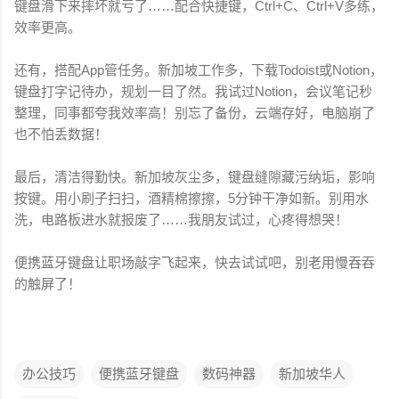
键盘滑下来摔坏就亏了……配合快捷键，Ctrl+C、Ctrl+V多练，
效率更高。
还有，搭配App管任务。新加坡工作多，下载Todoist或Notion，
键盘打字记待办，规划一目了然。我试过Notion，会议笔记秒
整理，同事都夸我效率高！别忘了备份，云端存好，电脑崩了
也不怕丢数据！
最后，清洁得勤快。新加坡灰尘多，键盘缝隙藏污纳垢，影响
按键。用小刷子扫扫，酒精棉擦擦，5分钟干净如新。别用水
洗，电路板进水就报废了……我朋友试过，心疼得想哭！
便携蓝牙键盘让职场敲字飞起来，快去试试吧，别老用慢吞吞
的触屏了！
办公技巧
便携蓝牙键盘
数码神器
新加坡华人