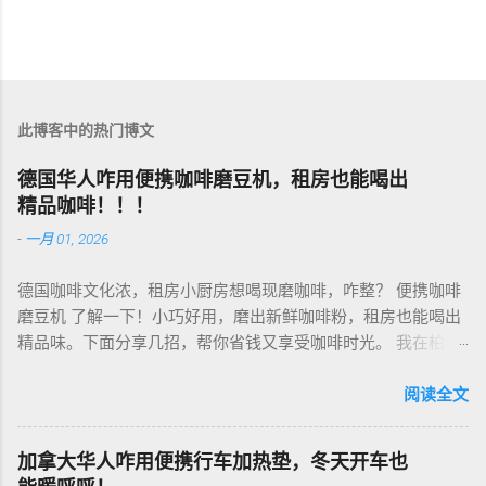
此博客中的热门博文
德国华人咋用便携咖啡磨豆机，租房也能喝出
精品咖啡！！！
-
一月 01, 2026
德国咖啡文化浓，租房小厨房想喝现磨咖啡，咋整？ 便携咖啡
磨豆机 了解一下！小巧好用，磨出新鲜咖啡粉，租房也能喝出
精品味。下面分享几招，帮你省钱又享受咖啡时光。 我在柏林
租房，买了个手动磨豆机，50欧元，陶瓷磨芯，磨得细又香！
挑磨豆机看磨芯，陶瓷的耐用不发热，像Hario、Porlex这些牌
阅读全文
子，手动款轻便好收，适合租房党。电动款也行，但噪音大，
邻居可能嫌吵…… 磨豆有讲究。粗磨适合法压壶，细磨适合意式
加拿大华人咋用便携行车加热垫，冬天开车也
咖啡机，App上查磨豆粗细对照表，新手不翻车。我每周磨一