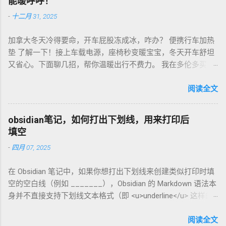
能暖呼呼！
次，存密封罐，早上冲杯咖啡，香到飞起！德国超市咖啡豆
-
十二月 31, 2025
贵，网购Amazon.de或本地咖啡店促销，10欧元买半磅好豆，
超值！ 省钱招儿？双11或黑色星期五，磨豆机常打折，30-40
加拿大冬天冷得要命，开车屁股冻成冰，咋办？ 便携行车加热
欧元搞定。华人微信群也有二手交易，20欧元能淘好货。 便携
垫 了解一下！接上车载电源，座椅秒变暖宝宝，冬天开车舒坦
咖啡磨豆机 让德国华人租房也能喝精品咖啡，赶紧试试，生活
又省心。下面聊几招，帮你温暖出行不费力。 我在多伦多买了
更有味！
个加热垫，40加币，USB供电，3档温度随便调！挑加热垫看材
质，绒布的舒服又耐用，像Wagan、Comfier这些牌子，加热快
阅读全文
还安全。别买没温控的，烫太久不舒服，还费电……。买前量下
车座尺寸，通用款最省心。 用的时候简单到爆。插上车载
obsidian笔记，如何打出下划线，用来打印后
USB，5分钟座椅热乎乎，开长途都不冷。我在卡尔加里雪天开
填空
车，加热垫开低档，20分钟省油又暖和。搭配个方向盘套，手
-
四月 07, 2025
也不冻，安全又舒服。冬天停车后收好垫子，别让雪水弄湿，
坏了可麻烦！！！ 省钱法？亚马逊加拿大 Boxing Day，加热垫
在 Obsidian 笔记中，如果你想打出下划线来创建类似打印时填
常打折，30加币搞定。华人论坛也有二手交易，20加币能淘好
空的空白线（例如 _______），Obsidian 的 Markdown 语法本
货。 便携行车加热垫 让加拿大华人冬天开车暖呼呼，赶紧入
身并不直接支持下划线文本格式（即 <u>underline</u> 这样的
手，出行更舒心！
HTML 标签在标准 Markdown 中不常用）。不过，你可以通过
以下方法实现类似效果： 方法 1：使用下划线字符 直接输入连
阅读全文