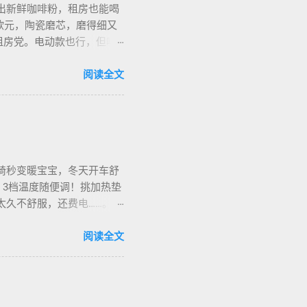
出新鲜咖啡粉，租房也能喝
欧元，陶瓷磨芯，磨得细又
合租房党。电动款也行，但噪
细对照表，新手不翻车。我
地咖啡店促销，10欧元买半
阅读全文
也有二手交易，20欧元能淘好
椅秒变暖宝宝，冬天开车舒
，3档温度随便调！挑加热垫
烫太久不舒服，还费电……。买
长途都不冷。我在卡尔加里雪
停车后收好垫子，别让雪水
阅读全文
华人论坛也有二手交易，20加