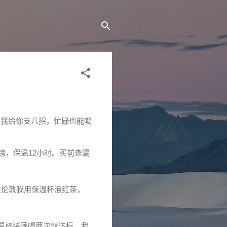
，我给你支几招，忙碌也能喝
50镑，保温12小时。买前查漏
在伦敦我用保温杯泡红茶，
，保温杯装满喝两次就达标。我