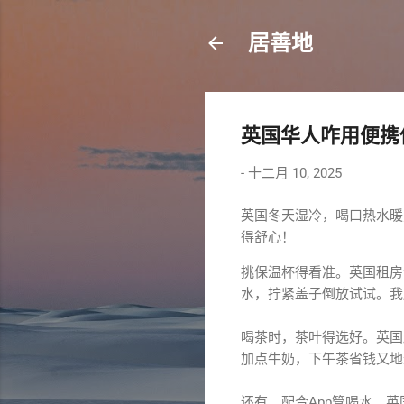
居善地
英国华人咋用便携
-
十二月 10, 2025
英国冬天湿冷，喝口热水暖
得舒心！
挑保温杯得看准。英国租房没烧水
水，拧紧盖子倒放试试。我
喝茶时，茶叶得选好。英国
加点牛奶，下午茶省钱又地
还有，配合App管喝水。英