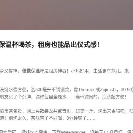
跳至主要内容
保温杯喝茶，租房也能品出仪式感！
身又提神，
便携保温杯
是租房神器！小巧好用，生活更有范儿。来
壶方便，选500毫升不锈钢款，像Thermos或Zojirushi，30-
朋友买了个杂牌，漏得包里全是水……选带滤网的，泡茶超方便！
超市茶包贵，网上买散装龙井或普洱，10镑一斤，泡出来香喷喷。
道！别泡太久，茶味苦了不好喝，3分钟够了……
国水质硬，喝够水才健康，下载WaterMinder，设每天1.5升目标