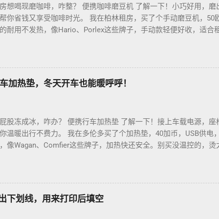
房想喝现磨咖啡，咋整？ 便携咖啡磨豆机 了解一下！小巧好用，磨
帮你省钱又享受咖啡时光。 我在柏林租房，买了个手动磨豆机，50
耐用不发热，像Hario、Porlex这些牌子，手动款轻便好收，适
磨豆有讲究。粗磨适合法压壶，细磨适合意式咖啡机，App上查磨豆粗
冲杯咖啡，香到飞起！德国超市咖啡豆贵，网购Amazon.de或本
双11或黑色星期五，磨豆机常打折，30-40欧元搞定。华人微信群
德国华人租房也能喝精品咖啡，赶紧试试，生活更有味！
车加热垫，冬天开车也能暖呼呼！
屁股冻成冰，咋办？ 便携行车加热垫 了解一下！接上车载电源，座
你温暖出行不费力。 我在多伦多买了个加热垫，40加币，USB供电
像Wagan、Comfier这些牌子，加热快还安全。别买没温控的，
省心。 用的时候简单到爆。插上车载USB，5分钟座椅热乎乎，开
0分钟省油又暖和。搭配个方向盘套，手也不冻，安全又舒服。冬天
钱法？亚马逊加拿大 Boxing Day，加热垫常打折，30加币搞定。
热垫 让加拿大华人冬天开车暖呼呼，赶紧入手，出行更舒心！
如何打出下划线，用来打印后填空