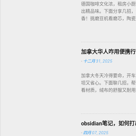
德国咖啡文化浓，租房小厨
出精品味。下面分享几招，
香！挑磨豆机看磨芯，陶瓷的
音大，邻居可能嫌吵…… 
每周磨一次，存密封罐，早上
磅好豆，超值！ 省钱招儿？
货。 便携咖啡磨豆机 让
加拿大华人咋用便携行
-
十二月 31, 2025
加拿大冬天冷得要命，开车
坦又省心。下面聊几招，帮
看材质，绒布的舒服又耐用，
前量下车座尺寸，通用款最
天开车，加热垫开低档，2
弄湿，坏了可麻烦！！！ 省
币能淘好货。 便携行车加
obsidian笔记，
-
四月 07, 2025