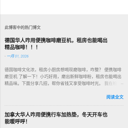
此博客中的热门博文
德国华人咋用便携咖啡磨豆机，租房也能喝出
精品咖啡！！！
-
一月 01, 2026
德国咖啡文化浓，租房小厨房想喝现磨咖啡，咋整？ 便携咖啡
磨豆机 了解一下！小巧好用，磨出新鲜咖啡粉，租房也能喝出
精品味。下面分享几招，帮你省钱又享受咖啡时光。 我在柏林
租房，买了个手动磨豆机，50欧元，陶瓷磨芯，磨得细又香！
挑磨豆机看磨芯，陶瓷的耐用不发热，像Hario、Porlex这些牌
阅读全文
子，手动款轻便好收，适合租房党。电动款也行，但噪音大，
邻居可能嫌吵…… 磨豆有讲究。粗磨适合法压壶，细磨适合意式
加拿大华人咋用便携行车加热垫，冬天开车也
咖啡机，App上查磨豆粗细对照表，新手不翻车。我每周磨一
能暖呼呼！
次，存密封罐，早上冲杯咖啡，香到飞起！德国超市咖啡豆