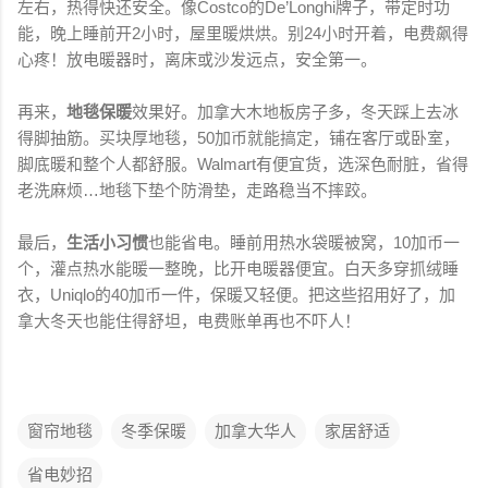
左右，热得快还安全。像Costco的De’Longhi牌子，带定时功
能，晚上睡前开2小时，屋里暖烘烘。别24小时开着，电费飙得
心疼！放电暖器时，离床或沙发远点，安全第一。
再来，
地毯保暖
效果好。加拿大木地板房子多，冬天踩上去冰
得脚抽筋。买块厚地毯，50加币就能搞定，铺在客厅或卧室，
脚底暖和整个人都舒服。Walmart有便宜货，选深色耐脏，省得
老洗麻烦…地毯下垫个防滑垫，走路稳当不摔跤。
最后，
生活小习惯
也能省电。睡前用热水袋暖被窝，10加币一
个，灌点热水能暖一整晚，比开电暖器便宜。白天多穿抓绒睡
衣，Uniqlo的40加币一件，保暖又轻便。把这些招用好了，加
拿大冬天也能住得舒坦，电费账单再也不吓人！
窗帘地毯
冬季保暖
加拿大华人
家居舒适
省电妙招