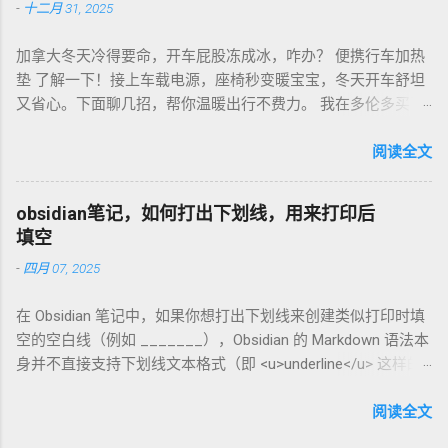
-
十二月 31, 2025
贵，网购Amazon.de或本地咖啡店促销，10欧元买半磅好豆，
超值！ 省钱招儿？双11或黑色星期五，磨豆机常打折，30-40
加拿大冬天冷得要命，开车屁股冻成冰，咋办？ 便携行车加热
欧元搞定。华人微信群也有二手交易，20欧元能淘好货。 便携
垫 了解一下！接上车载电源，座椅秒变暖宝宝，冬天开车舒坦
咖啡磨豆机 让德国华人租房也能喝精品咖啡，赶紧试试，生活
又省心。下面聊几招，帮你温暖出行不费力。 我在多伦多买了
更有味！
个加热垫，40加币，USB供电，3档温度随便调！挑加热垫看材
质，绒布的舒服又耐用，像Wagan、Comfier这些牌子，加热快
阅读全文
还安全。别买没温控的，烫太久不舒服，还费电……。买前量下
车座尺寸，通用款最省心。 用的时候简单到爆。插上车载
obsidian笔记，如何打出下划线，用来打印后
USB，5分钟座椅热乎乎，开长途都不冷。我在卡尔加里雪天开
填空
车，加热垫开低档，20分钟省油又暖和。搭配个方向盘套，手
-
四月 07, 2025
也不冻，安全又舒服。冬天停车后收好垫子，别让雪水弄湿，
坏了可麻烦！！！ 省钱法？亚马逊加拿大 Boxing Day，加热垫
在 Obsidian 笔记中，如果你想打出下划线来创建类似打印时填
常打折，30加币搞定。华人论坛也有二手交易，20加币能淘好
空的空白线（例如 _______），Obsidian 的 Markdown 语法本
货。 便携行车加热垫 让加拿大华人冬天开车暖呼呼，赶紧入
身并不直接支持下划线文本格式（即 <u>underline</u> 这样的
手，出行更舒心！
HTML 标签在标准 Markdown 中不常用）。不过，你可以通过
以下方法实现类似效果： 方法 1：使用下划线字符 直接输入连
阅读全文
续的下划线字符 _ 来模拟填空线。例如： 姓名: __________