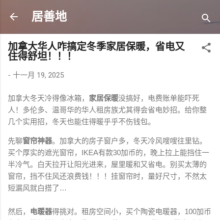
跳至主要内容
居善地
加拿大华人咋搞定冬季家居保暖，省电又
住得舒坦！！！
-
十一月 19, 2025
加拿大冬天冷得像冰箱，
家居保暖
没搞好，电费账单能吓死
人！多伦多、温哥华的华人租房族尤其得会省电妙招。给你整
几个实用招，冬天也能住得暖乎乎不伤钱包。
先聊
窗帘神器
。加拿大的房子窗户多，冬天冷风嗖嗖往里钻。
买个厚实的遮光窗帘，IKEA有款30加币的，晚上拉上能挡住一
半冷气。白天拉开让阳光进来，屋里暖和又省电。别买太薄的
窗帘，挡不住风还浪费钱！！！挂窗帘时，量好尺寸，不然太
短漏风就白搭了…
然后，
电暖器
得挑对。租房空间小，买个陶瓷电暖器，100加币