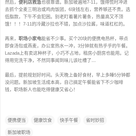
然
后
，
便
利
店
救
急
也
很
靠
谱
。
新
加
坡
遍
地
7
-
1
1
，
饿
得
慌
时
冲
进
去
抓
个
全
麦
三
明
治
或
鸡
肉
饭
团
，
6
块
钱
左
右
，
营
养
够
还
不
贵
。
选
低
脂
款
，
下
午
不
会
犯
困
。
别
老
盯
着
薯
片
薯
条
，
热
量
高
又
不
顶
饿
！
！
！
7
-
1
1
的
冷
藏
沙
拉
也
不
错
，
加
点
沙
拉
酱
，
味
道
杠
杠
的
。
再
来
，
职
场
小
家
电
能
省
不
少
事
。
买
个
2
0
块
的
便
携
电
热
杯
，
带
点
即
食
汤
包
或
燕
麦
，
办
公
室
热
水
一
冲
，
3
分
钟
就
有
热
乎
乎
的
午
餐
。
L
a
z
a
d
a
上
有
卖
这
种
杯
子
，
小
巧
不
占
地
，
租
房
小
厨
房
也
能
用
。
记
得
用
完
洗
干
净
，
不
然
同
事
闻
到
味
儿
该
吐
槽
了
…
最
后
，
提
前
规
划
好
时
间
。
头
天
晚
上
备
好
食
材
，
早
上
多
睡
5
分
钟
都
没
问
题
。
新
加
坡
生
活
成
本
高
，
自
己
搞
定
午
餐
能
省
下
不
少
咖
啡
钱
，
职
场
新
人
也
能
吃
得
健
康
又
省
心
！
便携便当
健康饮食
快手午餐
省时妙招
新加坡职场