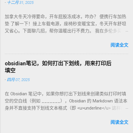
-
十二月 31, 2025
贵，网购Amazon.de或本地咖啡店促销，10欧元买半磅好豆，
超值！ 省钱招儿？双11或黑色星期五，磨豆机常打折，30-40
加拿大冬天冷得要命，开车屁股冻成冰，咋办？ 便携行车加热
欧元搞定。华人微信群也有二手交易，20欧元能淘好货。 便携
垫 了解一下！接上车载电源，座椅秒变暖宝宝，冬天开车舒坦
咖啡磨豆机 让德国华人租房也能喝精品咖啡，赶紧试试，生活
又省心。下面聊几招，帮你温暖出行不费力。 我在多伦多买了
更有味！
个加热垫，40加币，USB供电，3档温度随便调！挑加热垫看材
质，绒布的舒服又耐用，像Wagan、Comfier这些牌子，加热快
阅读全文
还安全。别买没温控的，烫太久不舒服，还费电……。买前量下
车座尺寸，通用款最省心。 用的时候简单到爆。插上车载
obsidian笔记，如何打出下划线，用来打印后
USB，5分钟座椅热乎乎，开长途都不冷。我在卡尔加里雪天开
填空
车，加热垫开低档，20分钟省油又暖和。搭配个方向盘套，手
-
四月 07, 2025
也不冻，安全又舒服。冬天停车后收好垫子，别让雪水弄湿，
坏了可麻烦！！！ 省钱法？亚马逊加拿大 Boxing Day，加热垫
在 Obsidian 笔记中，如果你想打出下划线来创建类似打印时填
常打折，30加币搞定。华人论坛也有二手交易，20加币能淘好
空的空白线（例如 _______），Obsidian 的 Markdown 语法本
货。 便携行车加热垫 让加拿大华人冬天开车暖呼呼，赶紧入
身并不直接支持下划线文本格式（即 <u>underline</u> 这样的
手，出行更舒心！
HTML 标签在标准 Markdown 中不常用）。不过，你可以通过
以下方法实现类似效果： 方法 1：使用下划线字符 直接输入连
阅读全文
续的下划线字符 _ 来模拟填空线。例如： 姓名: __________