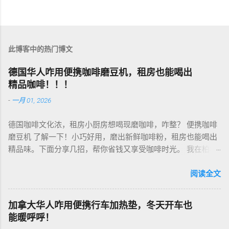
此博客中的热门博文
德国华人咋用便携咖啡磨豆机，租房也能喝出
精品咖啡！！！
-
一月 01, 2026
德国咖啡文化浓，租房小厨房想喝现磨咖啡，咋整？ 便携咖啡
磨豆机 了解一下！小巧好用，磨出新鲜咖啡粉，租房也能喝出
精品味。下面分享几招，帮你省钱又享受咖啡时光。 我在柏林
租房，买了个手动磨豆机，50欧元，陶瓷磨芯，磨得细又香！
挑磨豆机看磨芯，陶瓷的耐用不发热，像Hario、Porlex这些牌
阅读全文
子，手动款轻便好收，适合租房党。电动款也行，但噪音大，
邻居可能嫌吵…… 磨豆有讲究。粗磨适合法压壶，细磨适合意式
加拿大华人咋用便携行车加热垫，冬天开车也
咖啡机，App上查磨豆粗细对照表，新手不翻车。我每周磨一
能暖呼呼！
次，存密封罐，早上冲杯咖啡，香到飞起！德国超市咖啡豆