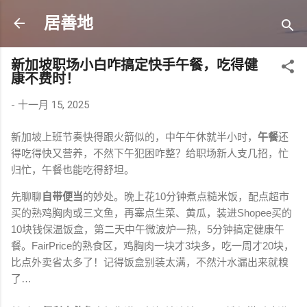
跳至主要内容
居善地
新加坡职场小白咋搞定快手午餐，吃得健
康不费时！
-
十一月 15, 2025
新
加
坡
上
班
节
奏
快
得
跟
火
箭
似
的
，
中
午
午
休
就
半
小
时
，
午
餐
还
得
吃
得
快
又
营
养
，
不
然
下
午
犯
困
咋
整
？
给
职
场
新
人
支
几
招
，
忙
归
忙
，
午
餐
也
能
吃
得
舒
坦
。
先
聊
聊
自
带
便
当
的
妙
处
。
晚
上
花
1
0
分
钟
煮
点
糙
米
饭
，
配
点
超
市
买
的
熟
鸡
胸
肉
或
三
文
鱼
，
再
塞
点
生
菜
、
黄
瓜
，
装
进
S
h
o
p
e
e
买
的
1
0
块
钱
保
温
饭
盒
，
第
二
天
中
午
微
波
炉
一
热
，
5
分
钟
搞
定
健
康
午
餐
。
F
a
i
r
P
r
i
c
e
的
熟
食
区
，
鸡
胸
肉
一
块
才
3
块
多
，
吃
一
周
才
2
0
块
，
比
点
外
卖
省
太
多
了
！
记
得
饭
盒
别
装
太
满
，
不
然
汁
水
漏
出
来
就
糗
了
…