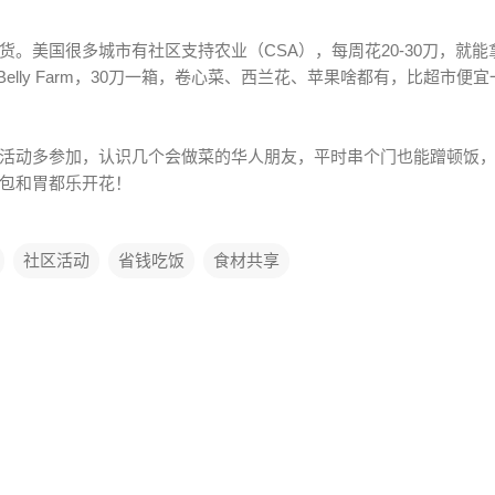
货。美国很多城市有社区支持农业（CSA），每周花20-30刀，就
Belly
Farm，30刀一箱，卷心菜、西兰花、苹果啥都有，比超市便
活
动
多
参
加
，
认
识
几
个
会
做
菜
的
华
人
朋
友
，
平
时
串
个
门
也
能
蹭
顿
饭
包
和
胃
都
乐
开
花
！
社区活动
省钱吃饭
食材共享