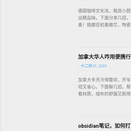
德国咖啡文化浓，租房小厨
出精品味。下面分享几招，
香！挑磨豆机看磨芯，陶瓷的
音大，邻居可能嫌吵…… 
每周磨一次，存密封罐，早上
磅好豆，超值！ 省钱招儿？
货。 便携咖啡磨豆机 让
加拿大华人咋用便携行
-
十二月 31, 2025
加拿大冬天冷得要命，开车
坦又省心。下面聊几招，帮
看材质，绒布的舒服又耐用，
前量下车座尺寸，通用款最
天开车，加热垫开低档，2
弄湿，坏了可麻烦！！！ 省
币能淘好货。 便携行车加
obsidian笔记，