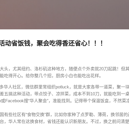
跳至主要内容
活动省饭钱，聚会吃得香还省心！！！
大
头
，
尤
其
纽
约
、
洛
杉
矶
这
种
地
方
，
随
便
点
个
外
卖
就
2
0
刀
起
跳
！
但
能
吃
得
开
心
。
给
你
整
几
个
招
，
厨
房
小
白
也
能
吃
出
花
样
。
多
华
人
社
区
，
微
信
群
里
常
组
织
p
o
t
l
u
c
k
，
就
是
大
家
各
带
一
道
菜
，
聚
一
差
五
搞
这
种
活
动
，
带
点
饺
子
、
凉
拌
菜
，
成
本
不
到
1
0
刀
，
就
能
吃
到
一
p
或
F
a
c
e
b
o
o
k
搜
“
华
人
聚
会
”
，
准
能
找
到
。
记
得
带
个
保
温
饭
盒
，
不
然
菜
国
有
些
社
区
有
“
食
物
交
换
”
群
，
比
如
你
家
种
了
点
罗
勒
、
薄
荷
，
换
邻
居
的
台
，
华
人
常
在
这
换
食
材
，
省
钱
还
能
认
识
新
朋
友
。
不
过
，
换
之
前
问
清