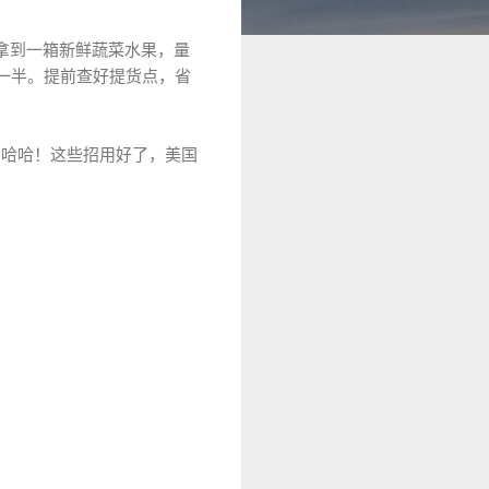
能拿到一箱新鲜蔬菜水果，量
宜一半。提前查好提货点，省
，
哈
哈
！
这
些
招
用
好
了
，
美
国