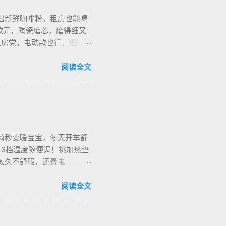
出新鲜咖啡粉，租房也能喝
欧元，陶瓷磨芯，磨得细又
合租房党。电动款也行，但噪
细对照表，新手不翻车。我
地咖啡店促销，10欧元买半
阅读全文
也有二手交易，20欧元能淘好
椅秒变暖宝宝，冬天开车舒
，3档温度随便调！挑加热垫
烫太久不舒服，还费电……。买
长途都不冷。我在卡尔加里雪
停车后收好垫子，别让雪水
阅读全文
华人论坛也有二手交易，20加