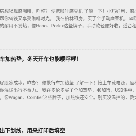
房想喝现磨咖啡，咋整？ 便携咖啡磨豆机 了解一下！小巧好用，磨
帮你省钱又享受咖啡时光。 我在柏林租房，买了个手动磨豆机，50
耐用不发热，像Hario、Porlex这些牌子，手动款轻便好收，适
磨豆有讲究。粗磨适合法压壶，细磨适合意式咖啡机，App上查磨豆粗
冲杯咖啡，香到飞起！德国超市咖啡豆贵，网购Amazon.de或本
双11或黑色星期五，磨豆机常打折，30-40欧元搞定。华人微信群
德国华人租房也能喝精品咖啡，赶紧试试，生活更有味！
车加热垫，冬天开车也能暖呼呼！
屁股冻成冰，咋办？ 便携行车加热垫 了解一下！接上车载电源，座
你温暖出行不费力。 我在多伦多买了个加热垫，40加币，USB供电
像Wagan、Comfier这些牌子，加热快还安全。别买没温控的，
省心。 用的时候简单到爆。插上车载USB，5分钟座椅热乎乎，开
0分钟省油又暖和。搭配个方向盘套，手也不冻，安全又舒服。冬天
钱法？亚马逊加拿大 Boxing Day，加热垫常打折，30加币搞定。
热垫 让加拿大华人冬天开车暖呼呼，赶紧入手，出行更舒心！
如何打出下划线，用来打印后填空