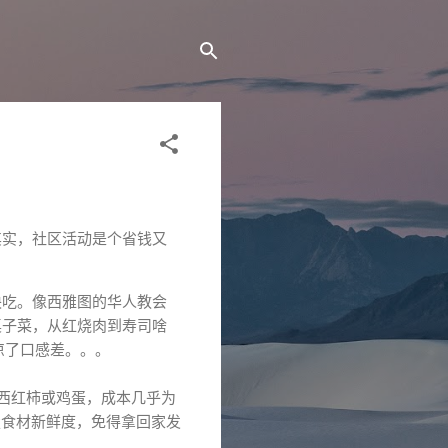
其
实
，
社
区
活
动
是
个
省
钱
又
块
吃
。
像
西
雅
图
的
华
人
教
会
桌
子
菜
，
从
红
烧
肉
到
寿
司
啥
凉
了
口
感
差
。
。
。
西
红
柿
或
鸡
蛋
，
成
本
几
乎
为
楚
食
材
新
鲜
度
，
免
得
拿
回
家
发