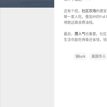
还
有
个
招
，
社
区
农
场
的便宜
够一家人吃。像加州的Full
得跑远路浪费油钱。
最
后
，
攒
人
气
也
重
要
。
社
区
生
活
也
能
吃
得
香
还
省
钱
，
钱
锅luck
美国华人
评
论