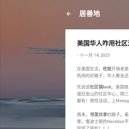
居善地
美国华人咋用社区
-
十一月 14, 2025
在
美
国
生
活
，
吃
饭
开
销
老
是
热
闹
的
好
路
子
，
华
人
聚
会
还
先
说
说
社
区
锅
l
u
c
k
。
美
国
很
或
旧
金
山
的
社
区
中
心
，
隔
三
都
有
！
想
找
活
动
，
上
M
e
e
t
u
再
来
，
邻
里
共
享
的
路
子
。
美
零
。
像
波
士
顿
的
N
e
x
t
d
o
o
r
平
现
坏
了
尴
尬
！
！
！