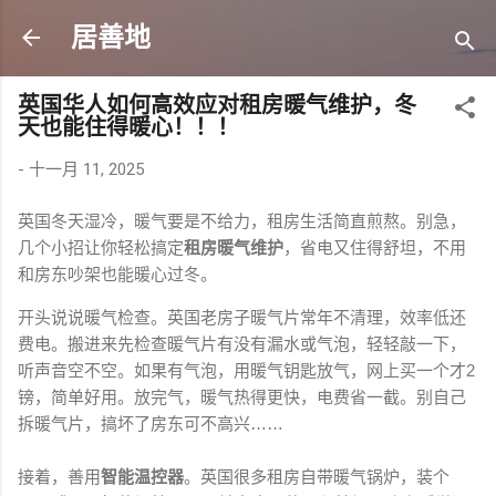
跳至主要内容
居善地
英国华人如何高效应对租房暖气维护，冬
天也能住得暖心！！！
-
十一月 11, 2025
英国冬天湿冷，暖气要是不给力，租房生活简直煎熬。别急，
几个小招让你轻松搞定
租房暖气维护
，省电又住得舒坦，不用
和房东吵架也能暖心过冬。
开头说说暖气检查。英国老房子暖气片常年不清理，效率低还
费电。搬进来先检查暖气片有没有漏水或气泡，轻轻敲一下，
听声音空不空。如果有气泡，用暖气钥匙放气，网上买一个才2
镑，简单好用。放完气，暖气热得更快，电费省一截。别自己
拆暖气片，搞坏了房东可不高兴……
接着，善用
智能温控器
。英国很多租房自带暖气锅炉，装个