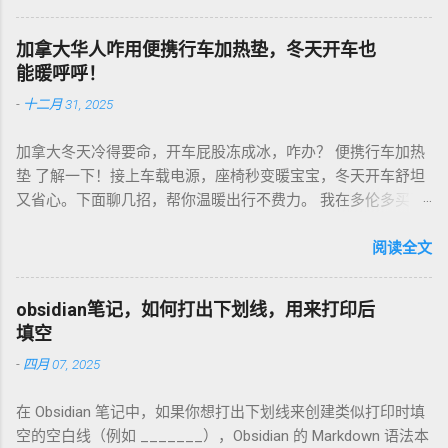
子，手动款轻便好收，适合租房党。电动款也行，但噪音大，
邻居可能嫌吵…… 磨豆有讲究。粗磨适合法压壶，细磨适合意式
加拿大华人咋用便携行车加热垫，冬天开车也
咖啡机，App上查磨豆粗细对照表，新手不翻车。我每周磨一
能暖呼呼！
次，存密封罐，早上冲杯咖啡，香到飞起！德国超市咖啡豆
-
十二月 31, 2025
贵，网购Amazon.de或本地咖啡店促销，10欧元买半磅好豆，
超值！ 省钱招儿？双11或黑色星期五，磨豆机常打折，30-40
加拿大冬天冷得要命，开车屁股冻成冰，咋办？ 便携行车加热
欧元搞定。华人微信群也有二手交易，20欧元能淘好货。 便携
垫 了解一下！接上车载电源，座椅秒变暖宝宝，冬天开车舒坦
咖啡磨豆机 让德国华人租房也能喝精品咖啡，赶紧试试，生活
又省心。下面聊几招，帮你温暖出行不费力。 我在多伦多买了
更有味！
个加热垫，40加币，USB供电，3档温度随便调！挑加热垫看材
质，绒布的舒服又耐用，像Wagan、Comfier这些牌子，加热快
阅读全文
还安全。别买没温控的，烫太久不舒服，还费电……。买前量下
车座尺寸，通用款最省心。 用的时候简单到爆。插上车载
obsidian笔记，如何打出下划线，用来打印后
USB，5分钟座椅热乎乎，开长途都不冷。我在卡尔加里雪天开
填空
车，加热垫开低档，20分钟省油又暖和。搭配个方向盘套，手
-
四月 07, 2025
也不冻，安全又舒服。冬天停车后收好垫子，别让雪水弄湿，
坏了可麻烦！！！ 省钱法？亚马逊加拿大 Boxing Day，加热垫
在 Obsidian 笔记中，如果你想打出下划线来创建类似打印时填
常打折，30加币搞定。华人论坛也有二手交易，20加币能淘好
空的空白线（例如 _______），Obsidian 的 Markdown 语法本
货。 便携行车加热垫 让加拿大华人冬天开车暖呼呼，赶紧入