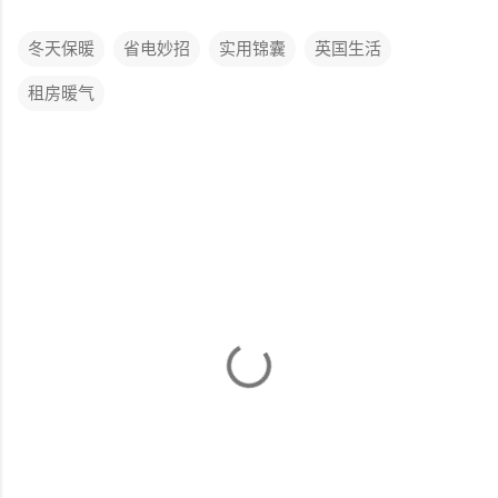
冬天保暖
省电妙招
实用锦囊
英国生活
租房暖气
评
论