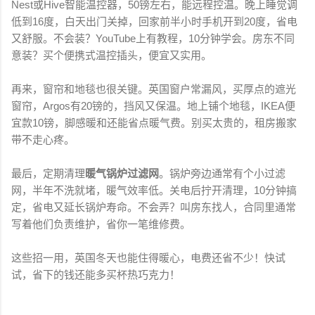
Nest或Hive智能温控器，50镑左右，能远程控温。晚上睡觉调
低到16度，白天出门关掉，回家前半小时手机开到20度，省电
又舒服。不会装？YouTube上有教程，10分钟学会。房东不同
意装？买个便携式温控插头，便宜又实用。
再来，窗帘和地毯也很关键。英国窗户常漏风，买厚点的遮光
窗帘，Argos有20镑的，挡风又保温。地上铺个地毯，IKEA便
宜款10镑，脚感暖和还能省点暖气费。别买太贵的，租房搬家
带不走心疼。
最后，定期清理
暖气锅炉过滤网
。锅炉旁边通常有个小过滤
网，半年不洗就堵，暖气效率低。关电后拧开清理，10分钟搞
定，省电又延长锅炉寿命。不会弄？叫房东找人，合同里通常
写着他们负责维护，省你一笔维修费。
这些招一用，英国冬天也能住得暖心，电费还省不少！快试
试，省下的钱还能多买杯热巧克力！