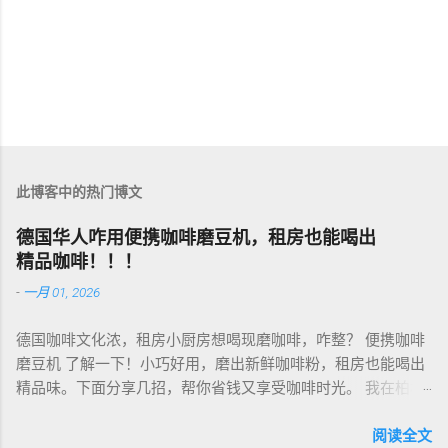
此博客中的热门博文
德国华人咋用便携咖啡磨豆机，租房也能喝出
精品咖啡！！！
-
一月 01, 2026
德国咖啡文化浓，租房小厨房想喝现磨咖啡，咋整？ 便携咖啡
磨豆机 了解一下！小巧好用，磨出新鲜咖啡粉，租房也能喝出
精品味。下面分享几招，帮你省钱又享受咖啡时光。 我在柏林
租房，买了个手动磨豆机，50欧元，陶瓷磨芯，磨得细又香！
挑磨豆机看磨芯，陶瓷的耐用不发热，像Hario、Porlex这些牌
阅读全文