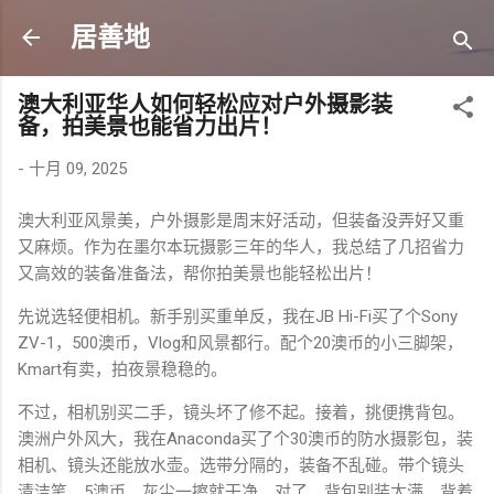
跳至主要内容
居善地
澳大利亚华人如何轻松应对户外摄影装
备，拍美景也能省力出片！
-
十月 09, 2025
澳大利亚风景美，户外摄影是周末好活动，但装备没弄好又重
又麻烦。作为在墨尔本玩摄影三年的华人，我总结了几招省力
又高效的装备准备法，帮你拍美景也能轻松出片！
JB Hi-Fi
Sony
先说选轻便相机。新手别买重单反，我在
买了个
ZV-1
500
Vlog
20
，
澳币，
和风景都行。配个
澳币的小三脚架，
Kmart
有卖，拍夜景稳稳的。
不过，相机别买二手，镜头坏了修不起。接着，挑便携背包。
Anaconda
30
澳洲户外风大，我在
买了个
澳币的防水摄影包，装
相机、镜头还能放水壶。选带分隔的，装备不乱碰。带个镜头
5
清洁笔，
澳币，灰尘一擦就干净。对了，背包别装太满，背着