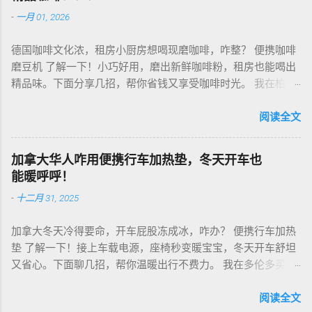
-
一月 01, 2026
德国咖啡文化浓，租房小厨房想喝现磨咖啡，咋整？ 便携咖啡
磨豆机 了解一下！小巧好用，磨出新鲜咖啡粉，租房也能喝出
精品味。下面分享几招，帮你省钱又享受咖啡时光。 我在柏林
租房，买了个手动磨豆机，50欧元，陶瓷磨芯，磨得细又香！
挑磨豆机看磨芯，陶瓷的耐用不发热，像Hario、Porlex这些牌
阅读全文
子，手动款轻便好收，适合租房党。电动款也行，但噪音大，
邻居可能嫌吵…… 磨豆有讲究。粗磨适合法压壶，细磨适合意式
加拿大华人咋用便携行车加热垫，冬天开车也
咖啡机，App上查磨豆粗细对照表，新手不翻车。我每周磨一
能暖呼呼！
次，存密封罐，早上冲杯咖啡，香到飞起！德国超市咖啡豆
-
十二月 31, 2025
贵，网购Amazon.de或本地咖啡店促销，10欧元买半磅好豆，
超值！ 省钱招儿？双11或黑色星期五，磨豆机常打折，30-40
加拿大冬天冷得要命，开车屁股冻成冰，咋办？ 便携行车加热
欧元搞定。华人微信群也有二手交易，20欧元能淘好货。 便携
垫 了解一下！接上车载电源，座椅秒变暖宝宝，冬天开车舒坦
咖啡磨豆机 让德国华人租房也能喝精品咖啡，赶紧试试，生活
又省心。下面聊几招，帮你温暖出行不费力。 我在多伦多买了
更有味！
个加热垫，40加币，USB供电，3档温度随便调！挑加热垫看材
质，绒布的舒服又耐用，像Wagan、Comfier这些牌子，加热快
阅读全文