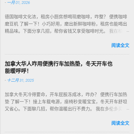
-
一月 01, 2026
德国咖啡文化浓，租房小厨房想喝现磨咖啡，咋整？ 便携咖啡
磨豆机 了解一下！小巧好用，磨出新鲜咖啡粉，租房也能喝出
精品味。下面分享几招，帮你省钱又享受咖啡时光。 我在柏林
租房，买了个手动磨豆机，50欧元，陶瓷磨芯，磨得细又香！
挑磨豆机看磨芯，陶瓷的耐用不发热，像Hario、Porlex这些牌
阅读全文
子，手动款轻便好收，适合租房党。电动款也行，但噪音大，
邻居可能嫌吵…… 磨豆有讲究。粗磨适合法压壶，细磨适合意式
加拿大华人咋用便携行车加热垫，冬天开车也
咖啡机，App上查磨豆粗细对照表，新手不翻车。我每周磨一
能暖呼呼！
次，存密封罐，早上冲杯咖啡，香到飞起！德国超市咖啡豆
-
十二月 31, 2025
贵，网购Amazon.de或本地咖啡店促销，10欧元买半磅好豆，
超值！ 省钱招儿？双11或黑色星期五，磨豆机常打折，30-40
加拿大冬天冷得要命，开车屁股冻成冰，咋办？ 便携行车加热
欧元搞定。华人微信群也有二手交易，20欧元能淘好货。 便携
垫 了解一下！接上车载电源，座椅秒变暖宝宝，冬天开车舒坦
咖啡磨豆机 让德国华人租房也能喝精品咖啡，赶紧试试，生活
又省心。下面聊几招，帮你温暖出行不费力。 我在多伦多买了
更有味！
个加热垫，40加币，USB供电，3档温度随便调！挑加热垫看材
质，绒布的舒服又耐用，像Wagan、Comfier这些牌子，加热快
阅读全文
还安全。别买没温控的，烫太久不舒服，还费电……。买前量下