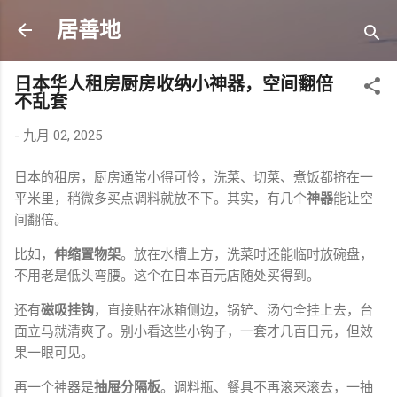
跳至主要内容
居善地
日本华人租房厨房收纳小神器，空间翻倍
不乱套
-
九月 02, 2025
日本的租房，厨房通常小得可怜，洗菜、切菜、煮饭都挤在一
平米里，稍微多买点调料就放不下。其实，有几个
神器
能让空
间翻倍。
比如，
伸缩置物架
。放在水槽上方，洗菜时还能临时放碗盘，
不用老是低头弯腰。这个在日本百元店随处买得到。
还有
磁吸挂钩
，直接贴在冰箱侧边，锅铲、汤勺全挂上去，台
面立马就清爽了。别小看这些小钩子，一套才几百日元，但效
果一眼可见。
再一个神器是
抽屉分隔板
。调料瓶、餐具不再滚来滚去，一抽