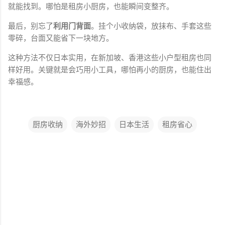
就能找到。哪怕是租房小厨房，也能瞬间变整齐。
最后，别忘了
利用门背面
。挂个小收纳袋，放抹布、手套这些
零碎，台面又能省下一块地方。
这种方法不仅日本实用，在新加坡、香港这些小户型租房也同
样好用。关键就是会巧用小工具，哪怕再小的厨房，也能住出
幸福感。
厨房收纳
海外妙招
日本生活
租房省心
评
论