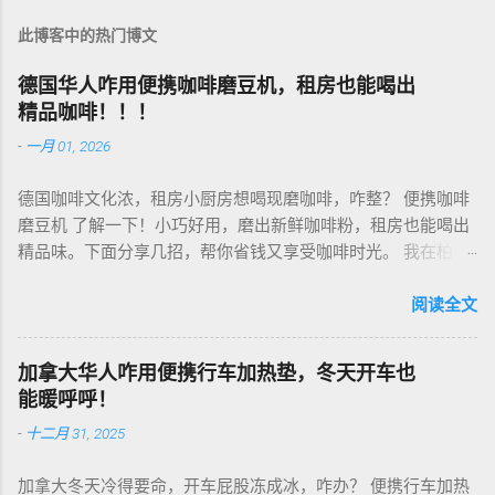
此博客中的热门博文
德国华人咋用便携咖啡磨豆机，租房也能喝出
精品咖啡！！！
-
一月 01, 2026
德国咖啡文化浓，租房小厨房想喝现磨咖啡，咋整？ 便携咖啡
磨豆机 了解一下！小巧好用，磨出新鲜咖啡粉，租房也能喝出
精品味。下面分享几招，帮你省钱又享受咖啡时光。 我在柏林
租房，买了个手动磨豆机，50欧元，陶瓷磨芯，磨得细又香！
挑磨豆机看磨芯，陶瓷的耐用不发热，像Hario、Porlex这些牌
阅读全文
子，手动款轻便好收，适合租房党。电动款也行，但噪音大，
邻居可能嫌吵…… 磨豆有讲究。粗磨适合法压壶，细磨适合意式
加拿大华人咋用便携行车加热垫，冬天开车也
咖啡机，App上查磨豆粗细对照表，新手不翻车。我每周磨一
能暖呼呼！
次，存密封罐，早上冲杯咖啡，香到飞起！德国超市咖啡豆
-
十二月 31, 2025
贵，网购Amazon.de或本地咖啡店促销，10欧元买半磅好豆，
超值！ 省钱招儿？双11或黑色星期五，磨豆机常打折，30-40
加拿大冬天冷得要命，开车屁股冻成冰，咋办？ 便携行车加热
欧元搞定。华人微信群也有二手交易，20欧元能淘好货。 便携