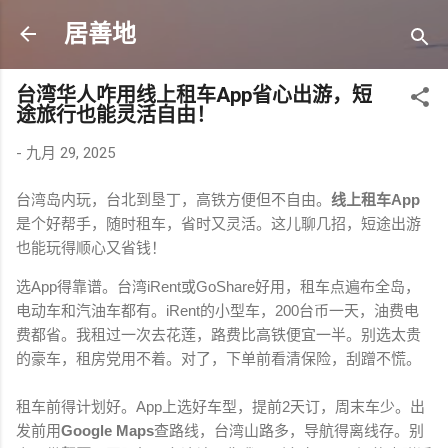
跳至主要内容
居善地
台湾华人咋用线上租车App省心出游，短
途旅行也能灵活自由！
-
九月 29, 2025
台湾岛内玩，台北到垦丁，高铁方便但不自由。
线上租车App
是个好帮手，随时租车，省时又灵活。这儿聊几招，短途出游
也能玩得顺心又省钱！
选App得靠谱。台湾iRent或GoShare好用，租车点遍布全岛，
电动车和汽油车都有。iRent的小型车，200台币一天，油费电
费都省。我租过一次去花莲，路费比高铁便宜一半。别选太贵
的豪车，租房党用不着。对了，下单前看清保险，刮蹭不慌。
租车前得计划好。App上选好车型，提前2天订，周末车少。出
发前用
Google Maps
查路线，台湾山路多，导航得离线存。别