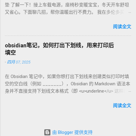
垫 了解一下！接上车载电源，座椅秒变暖宝宝，冬天开车舒坦
咖啡磨豆机 让德国华人租房也能喝精品咖啡，赶紧试试，生活
又省心。下面聊几招，帮你温暖出行不费力。 我在多伦多买了
更有味！
个加热垫，40加币，USB供电，3档温度随便调！挑加热垫看材
质，绒布的舒服又耐用，像Wagan、Comfier这些牌子，加热快
阅读全文
还安全。别买没温控的，烫太久不舒服，还费电……。买前量下
车座尺寸，通用款最省心。 用的时候简单到爆。插上车载
obsidian笔记，如何打出下划线，用来打印后
USB，5分钟座椅热乎乎，开长途都不冷。我在卡尔加里雪天开
填空
车，加热垫开低档，20分钟省油又暖和。搭配个方向盘套，手
-
四月 07, 2025
也不冻，安全又舒服。冬天停车后收好垫子，别让雪水弄湿，
坏了可麻烦！！！ 省钱法？亚马逊加拿大 Boxing Day，加热垫
在 Obsidian 笔记中，如果你想打出下划线来创建类似打印时填
常打折，30加币搞定。华人论坛也有二手交易，20加币能淘好
空的空白线（例如 _______），Obsidian 的 Markdown 语法本
货。 便携行车加热垫 让加拿大华人冬天开车暖呼呼，赶紧入
身并不直接支持下划线文本格式（即 <u>underline</u> 这样的
手，出行更舒心！
HTML 标签在标准 Markdown 中不常用）。不过，你可以通过
以下方法实现类似效果： 方法 1：使用下划线字符 直接输入连
阅读全文
续的下划线字符 _ 来模拟填空线。例如： 姓名: __________
日期: __________ 姓名: __________ 日期: __________ 在
Obsidian 中预览时，它会显示为连续的下划线，打印出来也可
由 Blogger 提供支持
以作为填空使用。这种方法简单直接，适合快速记录。 方法