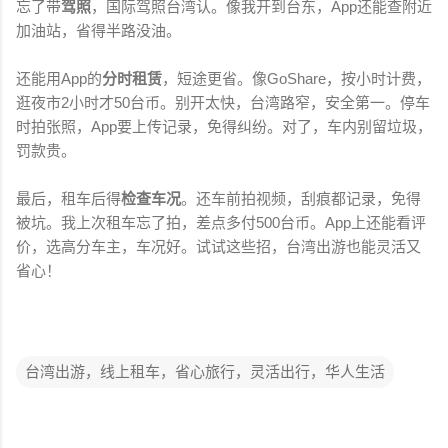
忘了带
驾照
，国际驾照台湾认。像我开到台东，App还能查附近
加油站，省得半路没油。
还能用App的
分时租赁
，短途更省。像GoShare，按小时计费，
逛夜市2小时才50台币。别开太快，台湾路窄，安全第一。停车
时拍张照，App要上传记录，免得纠纷。对了，车内别留垃圾，
罚款贵。
最后，租车后得
检查车况
。还车前拍视频，刮痕都记录，免得
被坑。我上次租车忘了拍，差点多付500台币。App上还能看评
价，选高分车主，车况好。试试这些招，台湾出游也能灵活又
省心！
台湾出游，线上租车，省心旅行，灵活出行，华人生活
评