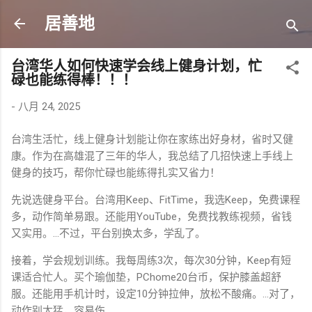
跳至主要内容
居善地
台湾华人如何快速学会线上健身计划，忙
碌也能练得棒！！！
-
八月 24, 2025
台湾生活忙，线上健身计划能让你在家练出好身材，省时又健
康。作为在高雄混了三年的华人，我总结了几招快速上手线上
健身的技巧，帮你忙碌也能练得扎实又省力！
先说选健身平台。台湾用Keep、FitTime，我选Keep，免费课程
多，动作简单易跟。还能用YouTube，免费找教练视频，省钱
又实用。…不过，平台别换太多，学乱了。
接着，学会规划训练。我每周练3次，每次30分钟，Keep有短
课适合忙人。买个瑜伽垫，PChome20台币，保护膝盖超舒
服。还能用手机计时，设定10分钟拉伸，放松不酸痛。…对了，
动作别太猛，容易伤。