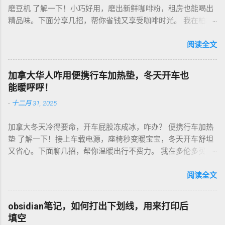
磨豆机 了解一下！小巧好用，磨出新鲜咖啡粉，租房也能喝出
精品味。下面分享几招，帮你省钱又享受咖啡时光。 我在柏林
租房，买了个手动磨豆机，50欧元，陶瓷磨芯，磨得细又香！
挑磨豆机看磨芯，陶瓷的耐用不发热，像Hario、Porlex这些牌
阅读全文
子，手动款轻便好收，适合租房党。电动款也行，但噪音大，
邻居可能嫌吵…… 磨豆有讲究。粗磨适合法压壶，细磨适合意式
加拿大华人咋用便携行车加热垫，冬天开车也
咖啡机，App上查磨豆粗细对照表，新手不翻车。我每周磨一
能暖呼呼！
次，存密封罐，早上冲杯咖啡，香到飞起！德国超市咖啡豆
-
十二月 31, 2025
贵，网购Amazon.de或本地咖啡店促销，10欧元买半磅好豆，
超值！ 省钱招儿？双11或黑色星期五，磨豆机常打折，30-40
加拿大冬天冷得要命，开车屁股冻成冰，咋办？ 便携行车加热
欧元搞定。华人微信群也有二手交易，20欧元能淘好货。 便携
垫 了解一下！接上车载电源，座椅秒变暖宝宝，冬天开车舒坦
咖啡磨豆机 让德国华人租房也能喝精品咖啡，赶紧试试，生活
又省心。下面聊几招，帮你温暖出行不费力。 我在多伦多买了
更有味！
个加热垫，40加币，USB供电，3档温度随便调！挑加热垫看材
质，绒布的舒服又耐用，像Wagan、Comfier这些牌子，加热快
阅读全文
还安全。别买没温控的，烫太久不舒服，还费电……。买前量下
车座尺寸，通用款最省心。 用的时候简单到爆。插上车载
obsidian笔记，如何打出下划线，用来打印后
USB，5分钟座椅热乎乎，开长途都不冷。我在卡尔加里雪天开
填空
车，加热垫开低档，20分钟省油又暖和。搭配个方向盘套，手