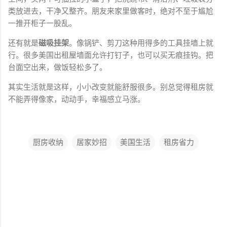
类放进去，干净又整齐。朋友来家里做客时，绝对不至于尴尬
一推开柜子一股乱。
还有就是
磁吸挂架
。像锅铲、剪刀这种用得多的工具挂墙上就
行。很多美国出租屋墙面允许打钉子，也可以买无痕挂钩。把
台面空出来，做饭轻松多了。
其实生活就是这样，小小改变就能舒服很多。别总觉得租房就
不能弄得像家，动动手，幸福感立马涨。
厨房收纳
居家妙招
美国生活
租房省力
评
论