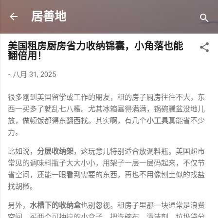
跳至主要内容
居善地
美国租房厨房省力收纳锦囊，小角落也能
翻倍用！
-
八月 31, 2025
很多刚到美国留学或工作的朋友，租的房子厨房往往不大，东
西一买多了就乱七八糟。尤其冰箱塞得满满，锅碗瓢盆没地儿
放，做顿饭都得东翻西找。其实啊，有几个
小工具
真能省不少
力。
比如说，
分层收纳架
，这玩意儿特别适合放调料瓶。美国超市
常见的调味料瓶子大大小小，用架子一层一层码起来，不仅节
省空间，还能一眼看到需要的东西，再也不用像刨土似的找盐
找胡椒。
另外，
水槽下的收纳盒
也别忽视。租房子里那一块通常是浪费
空间，买两个可抽拉的小盒子，把洗碗布、清洁剂、垃圾袋分