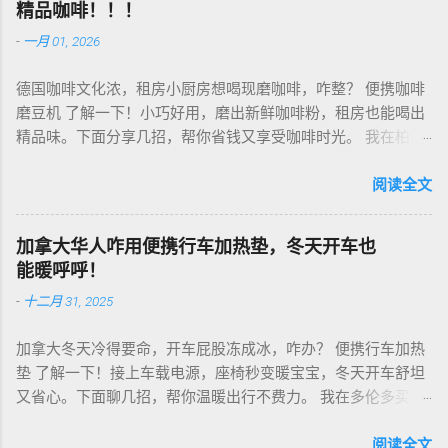
精品咖啡！！！
-
一月 01, 2026
德国咖啡文化浓，租房小厨房想喝现磨咖啡，咋整？ 便携咖啡
磨豆机 了解一下！小巧好用，磨出新鲜咖啡粉，租房也能喝出
精品味。下面分享几招，帮你省钱又享受咖啡时光。 我在柏林
租房，买了个手动磨豆机，50欧元，陶瓷磨芯，磨得细又香！
挑磨豆机看磨芯，陶瓷的耐用不发热，像Hario、Porlex这些牌
阅读全文
子，手动款轻便好收，适合租房党。电动款也行，但噪音大，
邻居可能嫌吵…… 磨豆有讲究。粗磨适合法压壶，细磨适合意式
加拿大华人咋用便携行车加热垫，冬天开车也
咖啡机，App上查磨豆粗细对照表，新手不翻车。我每周磨一
能暖呼呼！
次，存密封罐，早上冲杯咖啡，香到飞起！德国超市咖啡豆
-
十二月 31, 2025
贵，网购Amazon.de或本地咖啡店促销，10欧元买半磅好豆，
超值！ 省钱招儿？双11或黑色星期五，磨豆机常打折，30-40
加拿大冬天冷得要命，开车屁股冻成冰，咋办？ 便携行车加热
欧元搞定。华人微信群也有二手交易，20欧元能淘好货。 便携
垫 了解一下！接上车载电源，座椅秒变暖宝宝，冬天开车舒坦
咖啡磨豆机 让德国华人租房也能喝精品咖啡，赶紧试试，生活
又省心。下面聊几招，帮你温暖出行不费力。 我在多伦多买了
更有味！
个加热垫，40加币，USB供电，3档温度随便调！挑加热垫看材
质，绒布的舒服又耐用，像Wagan、Comfier这些牌子，加热快
阅读全文