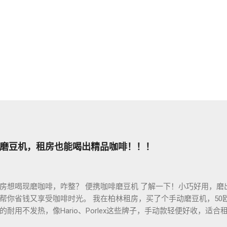
磨豆机，租房也能喝出精品咖啡！！！
房想喝现磨咖啡，咋整？ 便携咖啡磨豆机 了解一下！小巧好用，磨
帮你省钱又享受咖啡时光。 我在柏林租房，买了个手动磨豆机，50
耐用不发热，像Hario、Porlex这些牌子，手动款轻便好收，适
磨豆有讲究。粗磨适合法压壶，细磨适合意式咖啡机，App上查磨豆粗