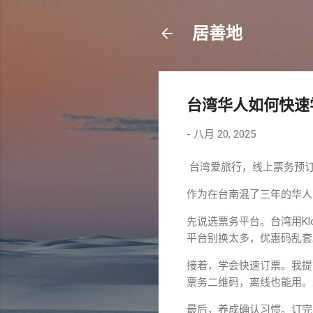
居善地
台湾华人如何快速
-
八月 20, 2025
台湾爱旅行，线上票务预
作为在台南混了三年的华人
先说选票务平台。台湾用Klo
平台别换太多，优惠码乱套
接着，学会快速订票。我提
票务二维码，离线也能用。
最后，养成确认习惯。订完票我