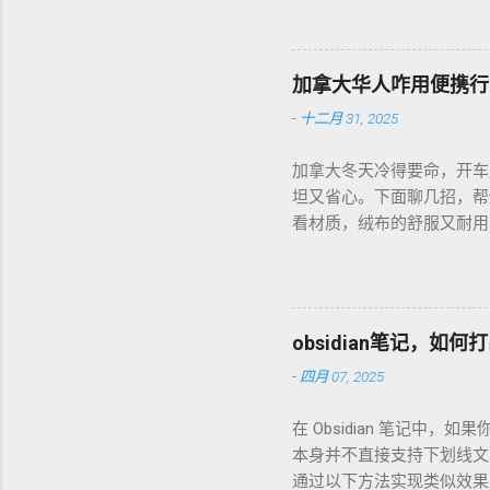
每周磨一次，存密封罐，早上
磅好豆，超值！ 省钱招儿？
货。 便携咖啡磨豆机 让
加拿大华人咋用便携行
-
十二月 31, 2025
加拿大冬天冷得要命，开车
坦又省心。下面聊几招，帮
看材质，绒布的舒服又耐用，
前量下车座尺寸，通用款最
天开车，加热垫开低档，2
弄湿，坏了可麻烦！！！ 省
币能淘好货。 便携行车加
obsidian笔记，
-
四月 07, 2025
在 Obsidian 笔记中，如
本身并不直接支持下划线文本格式（
通过以下方法实现类似效果：