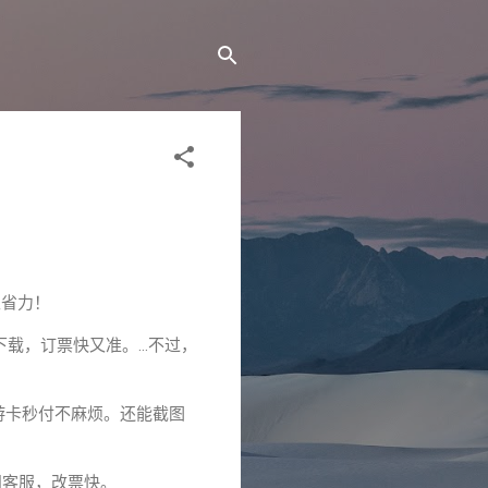
又省力！
免费下载，订票快又准。…不过，
悠游卡秒付不麻烦。还能截图
费问客服，改票快。