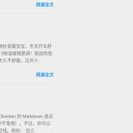
地咖啡店促销，10欧元买半
阅读全文
也有二手交易，20欧元能淘好
椅秒变暖宝宝，冬天开车舒
，3档温度随便调！挑加热垫
烫太久不舒服，还费电……。买
长途都不冷。我在卡尔加里雪
停车后收好垫子，别让雪水
阅读全文
华人论坛也有二手交易，20加
ian 的 Markdown 语法
own 中不常用）。不过，你可以
线。例如： 姓名: