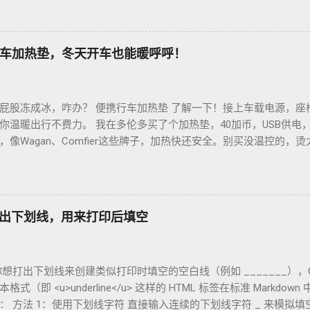
冲杯咖啡，香到飞起！德国超市咖啡豆贵，网购Amazon.de或本
双11或黑色星期五，磨豆机常打折，30-40欧元搞定。华人微信群
德国华人租房也能喝精品咖啡，赶紧试试，生活更有味！
车加热垫，冬天开车也能暖呼呼！
屁股冻成冰，咋办？ 便携行车加热垫 了解一下！接上车载电源，座
你温暖出行不费力。 我在多伦多买了个加热垫，40加币，USB供电
像Wagan、Comfier这些牌子，加热快还安全。别买没温控的，
省心。 用的时候简单到爆。插上车载USB，5分钟座椅热乎乎，开
0分钟省油又暖和。搭配个方向盘套，手也不冻，安全又舒服。冬天
钱法？亚马逊加拿大 Boxing Day，加热垫常打折，30加币搞定。
热垫 让加拿大华人冬天开车暖呼呼，赶紧入手，出行更舒心！
如何打出下划线，用来打印后填空
果你想打出下划线来创建类似打印时填空的空白线（例如 _______），Obsid
即 <u>underline</u> 这样的 HTML 标签在标准 Markd
 方法 1：使用下划线字符 直接输入连续的下划线字符 _ 来模拟填空