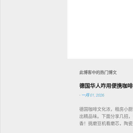
此博客中的热门博文
德国华人咋用便携咖啡
-
一月 01, 2026
德国咖啡文化浓，租房小厨
出精品味。下面分享几招，
香！挑磨豆机看磨芯，陶瓷的
音大，邻居可能嫌吵…… 