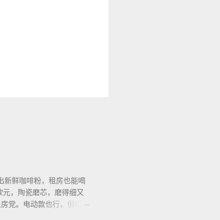
出新鲜咖啡粉，租房也能喝
欧元，陶瓷磨芯，磨得细又
合租房党。电动款也行，但噪
细对照表，新手不翻车。我