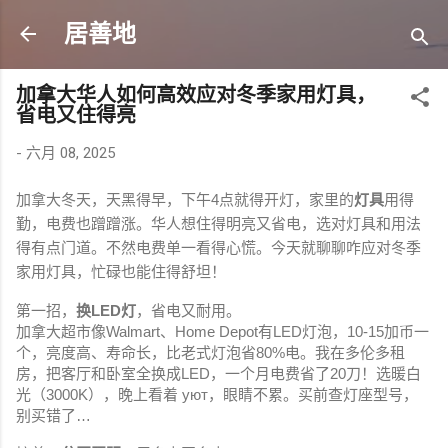
跳至主要内容
居善地
加拿大华人如何高效应对冬季家用灯具，
省电又住得亮
-
六月 08, 2025
加拿大冬天，天黑得早，下午4点就得开灯，家里的
灯具
用得
勤，电费也蹭蹭涨。华人想住得明亮又省电，选对灯具和用法
得有点门道。不然电费单一看得心慌。今天就聊聊咋应对冬季
家用灯具，忙碌也能住得舒坦！
第一招，
换LED灯
，省电又耐用。
加拿大超市像Walmart、Home Depot有LED灯泡，10-15加币一
个，亮度高、寿命长，比老式灯泡省80%电。我在多伦多租
房，把客厅和卧室全换成LED，一个月电费省了20刀！选暖白
光（3000K），晚上看着 уют，眼睛不累。买前查灯座型号，
别买错了…