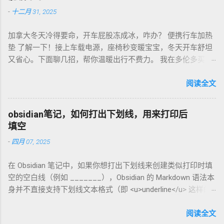
次，存密封罐，早上冲杯咖啡，香到飞起！德国超市咖啡豆
-
十二月 31, 2025
贵，网购Amazon.de或本地咖啡店促销，10欧元买半磅好豆，
超值！ 省钱招儿？双11或黑色星期五，磨豆机常打折，30-40
加拿大冬天冷得要命，开车屁股冻成冰，咋办？ 便携行车加热
欧元搞定。华人微信群也有二手交易，20欧元能淘好货。 便携
垫 了解一下！接上车载电源，座椅秒变暖宝宝，冬天开车舒坦
咖啡磨豆机 让德国华人租房也能喝精品咖啡，赶紧试试，生活
又省心。下面聊几招，帮你温暖出行不费力。 我在多伦多买了
更有味！
个加热垫，40加币，USB供电，3档温度随便调！挑加热垫看材
质，绒布的舒服又耐用，像Wagan、Comfier这些牌子，加热快
阅读全文
还安全。别买没温控的，烫太久不舒服，还费电……。买前量下
车座尺寸，通用款最省心。 用的时候简单到爆。插上车载
obsidian笔记，如何打出下划线，用来打印后
USB，5分钟座椅热乎乎，开长途都不冷。我在卡尔加里雪天开
填空
车，加热垫开低档，20分钟省油又暖和。搭配个方向盘套，手
-
四月 07, 2025
也不冻，安全又舒服。冬天停车后收好垫子，别让雪水弄湿，
坏了可麻烦！！！ 省钱法？亚马逊加拿大 Boxing Day，加热垫
在 Obsidian 笔记中，如果你想打出下划线来创建类似打印时填
常打折，30加币搞定。华人论坛也有二手交易，20加币能淘好
空的空白线（例如 _______），Obsidian 的 Markdown 语法本
货。 便携行车加热垫 让加拿大华人冬天开车暖呼呼，赶紧入
身并不直接支持下划线文本格式（即 <u>underline</u> 这样的
手，出行更舒心！
HTML 标签在标准 Markdown 中不常用）。不过，你可以通过
以下方法实现类似效果： 方法 1：使用下划线字符 直接输入连
阅读全文