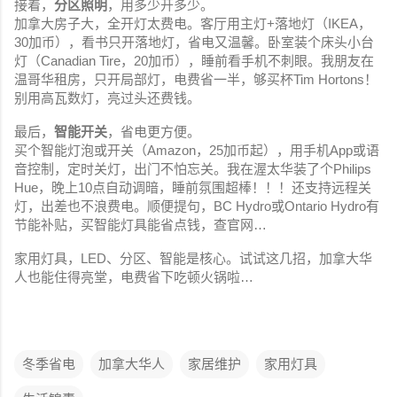
接着，
分区照明
，用多少开多少。
加拿大房子大，全开灯太费电。客厅用主灯+落地灯（IKEA，
30加币），看书只开落地灯，省电又温馨。卧室装个床头小台
灯（Canadian Tire，20加币），睡前看手机不刺眼。我朋友在
温哥华租房，只开局部灯，电费省一半，够买杯Tim Hortons！
别用高瓦数灯，亮过头还费钱。
最后，
智能开关
，省电更方便。
买个智能灯泡或开关（Amazon，25加币起），用手机App或语
音控制，定时关灯，出门不怕忘关。我在渥太华装了个Philips
Hue，晚上10点自动调暗，睡前氛围超棒！！！还支持远程关
灯，出差也不浪费电。顺便提句，BC Hydro或Ontario Hydro有
节能补贴，买智能灯具能省点钱，查官网…
家用灯具，LED、分区、智能是核心。试试这几招，加拿大华
人也能住得亮堂，电费省下吃顿火锅啦…
冬季省电
加拿大华人
家居维护
家用灯具