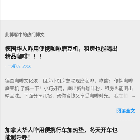
此博客中的热门博文
德国华人咋用便携咖啡磨豆机，租房也能喝出
精品咖啡！！！
-
一月 01, 2026
德国咖啡文化浓，租房小厨房想喝现磨咖啡，咋整？ 便携咖啡
磨豆机 了解一下！小巧好用，磨出新鲜咖啡粉，租房也能喝出
精品味。下面分享几招，帮你省钱又享受咖啡时光。 我在柏林
租房，买了个手动磨豆机，50欧元，陶瓷磨芯，磨得细又香！
挑磨豆机看磨芯，陶瓷的耐用不发热，像Hario、Porlex这些牌
阅读全文
子，手动款轻便好收，适合租房党。电动款也行，但噪音大，
邻居可能嫌吵…… 磨豆有讲究。粗磨适合法压壶，细磨适合意式
加拿大华人咋用便携行车加热垫，冬天开车也
咖啡机，App上查磨豆粗细对照表，新手不翻车。我每周磨一
能暖呼呼！