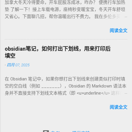
加拿大冬天冷得要命，开车屁股冻成冰，咋办？ 便携行车加热
欧元搞定。华人微信群也有二手交易，20欧元能淘好货。 便携
垫 了解一下！接上车载电源，座椅秒变暖宝宝，冬天开车舒坦
咖啡磨豆机 让德国华人租房也能喝精品咖啡，赶紧试试，生活
又省心。下面聊几招，帮你温暖出行不费力。 我在多伦多买了
更有味！
个加热垫，40加币，USB供电，3档温度随便调！挑加热垫看材
质，绒布的舒服又耐用，像Wagan、Comfier这些牌子，加热快
阅读全文
还安全。别买没温控的，烫太久不舒服，还费电……。买前量下
车座尺寸，通用款最省心。 用的时候简单到爆。插上车载
obsidian笔记，如何打出下划线，用来打印后
USB，5分钟座椅热乎乎，开长途都不冷。我在卡尔加里雪天开
填空
车，加热垫开低档，20分钟省油又暖和。搭配个方向盘套，手
-
四月 07, 2025
也不冻，安全又舒服。冬天停车后收好垫子，别让雪水弄湿，
坏了可麻烦！！！ 省钱法？亚马逊加拿大 Boxing Day，加热垫
在 Obsidian 笔记中，如果你想打出下划线来创建类似打印时填
常打折，30加币搞定。华人论坛也有二手交易，20加币能淘好
空的空白线（例如 _______），Obsidian 的 Markdown 语法本
货。 便携行车加热垫 让加拿大华人冬天开车暖呼呼，赶紧入
身并不直接支持下划线文本格式（即 <u>underline</u> 这样的
手，出行更舒心！
HTML 标签在标准 Markdown 中不常用）。不过，你可以通过
以下方法实现类似效果： 方法 1：使用下划线字符 直接输入连
阅读全文
续的下划线字符 _ 来模拟填空线。例如： 姓名: __________
日期: __________ 姓名: __________ 日期: __________ 在
Obsidian 中预览时，它会显示为连续的下划线，打印出来也可