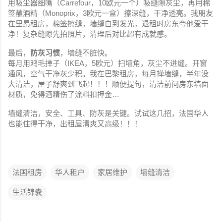
用吸尘器细嘴（Carrefour，10欧元一个）吸缝隙灰尘，再用棉
签蘸酒精（Monoprix，3欧元一盒）擦深缝，干净透亮。我朋友
在里昂租房，棉签擦缝，墙缝白到发光，退租时房东夸他爱干
净！复杂缝隙先拍照片，清理后对比超有成就感。
最后，
防灰习惯
，墙缝不脏快。
每月用鸡毛掸子（IKEA，5欧元）扫墙角，灰尘不进缝。开窗
通风，空气干净灰少积。我在巴黎租房，每月掸墙缝，半年没
大清洁，屋子舒爽到飞起！！！顺便提句，清洁前问房东墙面
材质，免得酒精伤了涂料扣押金…
墙缝清洁，安全、工具、防灰是关键。试试这几招，法国华人
也能住得干净，出租屋清爽又高级！！！
法国租房
华人租户
家居维护
墙缝清洁
生活锦囊
评