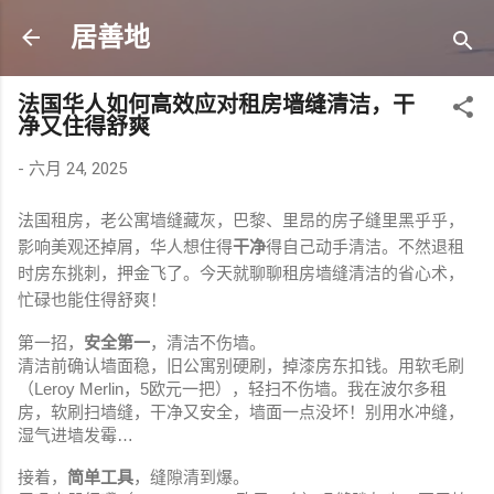
跳至主要内容
居善地
法国华人如何高效应对租房墙缝清洁，干
净又住得舒爽
-
六月 24, 2025
法国租房，老公寓墙缝藏灰，巴黎、里昂的房子缝里黑乎乎，
影响美观还掉屑，华人想住得
干净
得自己动手清洁。不然退租
时房东挑刺，押金飞了。今天就聊聊租房墙缝清洁的省心术，
忙碌也能住得舒爽！
第一招，
安全第一
，清洁不伤墙。
清洁前确认墙面稳，旧公寓别硬刷，掉漆房东扣钱。用软毛刷
（Leroy Merlin，5欧元一把），轻扫不伤墙。我在波尔多租
房，软刷扫墙缝，干净又安全，墙面一点没坏！别用水冲缝，
湿气进墙发霉…
接着，
简单工具
，缝隙清到爆。