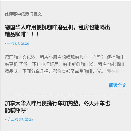
此博客中的热门博文
德国华人咋用便携咖啡磨豆机，租房也能喝出
精品咖啡！！！
-
一月 01, 2026
德国咖啡文化浓，租房小厨房想喝现磨咖啡，咋整？ 便携咖啡
磨豆机 了解一下！小巧好用，磨出新鲜咖啡粉，租房也能喝出
精品味。下面分享几招，帮你省钱又享受咖啡时光。 我在柏林
租房，买了个手动磨豆机，50欧元，陶瓷磨芯，磨得细又香！
挑磨豆机看磨芯，陶瓷的耐用不发热，像Hario、Porlex这些牌
阅读全文
子，手动款轻便好收，适合租房党。电动款也行，但噪音大，
邻居可能嫌吵…… 磨豆有讲究。粗磨适合法压壶，细磨适合意式
加拿大华人咋用便携行车加热垫，冬天开车也
咖啡机，App上查磨豆粗细对照表，新手不翻车。我每周磨一
能暖呼呼！
次，存密封罐，早上冲杯咖啡，香到飞起！德国超市咖啡豆
-
十二月 31, 2025
贵，网购Amazon.de或本地咖啡店促销，10欧元买半磅好豆，
超值！ 省钱招儿？双11或黑色星期五，磨豆机常打折，30-40