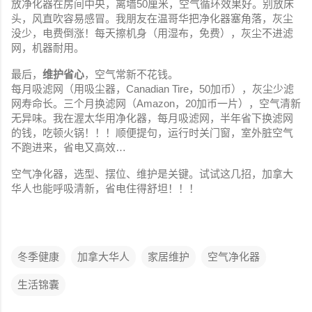
放净化器在房间中央，离墙50厘米，空气循环效果好。别放床
头，风直吹容易感冒。我朋友在温哥华把净化器塞角落，灰尘
没少，电费倒涨！每天擦机身（用湿布，免费），灰尘不进滤
网，机器耐用。
最后，
维护省心
，空气常新不花钱。
每月吸滤网（用吸尘器，Canadian Tire，50加币），灰尘少滤
网寿命长。三个月换滤网（Amazon，20加币一片），空气清新
无异味。我在渥太华用净化器，每月吸滤网，半年省下换滤网
的钱，吃顿火锅！！！顺便提句，运行时关门窗，室外脏空气
不跑进来，省电又高效…
空气净化器，选型、摆位、维护是关键。试试这几招，加拿大
华人也能呼吸清新，省电住得舒坦！！！
冬季健康
加拿大华人
家居维护
空气净化器
生活锦囊