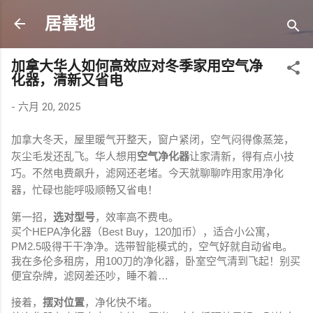
跳至主要内容
居善地
加拿大华人如何高效应对冬季家用空气净
化器，清新又省电
-
六月 20, 2025
加拿大冬天，屋里暖气开整天，窗户紧闭，空气闷得像蒸笼，
灰尘毛发还乱飞。华人想用
空气净化器
让家清新，得有点小技
巧。不然电费飙升，滤网还老堵。今天就聊聊咋用家用净化
器，忙碌也能呼吸顺畅又省电！
第一招，
选对型号
，效率高不费电。
买个HEPA净化器（Best Buy，120加币），适合小公寓，
PM2.5吸得干干净净。选带智能模式的，空气好就自动省电。
我在多伦多租房，用100刀的净化器，卧室空气清到飞起！别买
便宜杂牌，滤网差还吵，睡不着…
接着，
摆对位置
，净化快不堵。