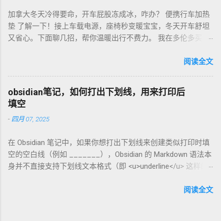
超值！ 省钱招儿？双11或黑色星期五，磨豆机常打折，30-40
加拿大冬天冷得要命，开车屁股冻成冰，咋办？ 便携行车加热
欧元搞定。华人微信群也有二手交易，20欧元能淘好货。 便携
垫 了解一下！接上车载电源，座椅秒变暖宝宝，冬天开车舒坦
咖啡磨豆机 让德国华人租房也能喝精品咖啡，赶紧试试，生活
又省心。下面聊几招，帮你温暖出行不费力。 我在多伦多买了
更有味！
个加热垫，40加币，USB供电，3档温度随便调！挑加热垫看材
质，绒布的舒服又耐用，像Wagan、Comfier这些牌子，加热快
阅读全文
还安全。别买没温控的，烫太久不舒服，还费电……。买前量下
车座尺寸，通用款最省心。 用的时候简单到爆。插上车载
obsidian笔记，如何打出下划线，用来打印后
USB，5分钟座椅热乎乎，开长途都不冷。我在卡尔加里雪天开
填空
车，加热垫开低档，20分钟省油又暖和。搭配个方向盘套，手
-
四月 07, 2025
也不冻，安全又舒服。冬天停车后收好垫子，别让雪水弄湿，
坏了可麻烦！！！ 省钱法？亚马逊加拿大 Boxing Day，加热垫
在 Obsidian 笔记中，如果你想打出下划线来创建类似打印时填
常打折，30加币搞定。华人论坛也有二手交易，20加币能淘好
空的空白线（例如 _______），Obsidian 的 Markdown 语法本
货。 便携行车加热垫 让加拿大华人冬天开车暖呼呼，赶紧入
身并不直接支持下划线文本格式（即 <u>underline</u> 这样的
手，出行更舒心！
HTML 标签在标准 Markdown 中不常用）。不过，你可以通过
以下方法实现类似效果： 方法 1：使用下划线字符 直接输入连
阅读全文
续的下划线字符 _ 来模拟填空线。例如： 姓名: __________
日期: __________ 姓名: __________ 日期: __________ 在