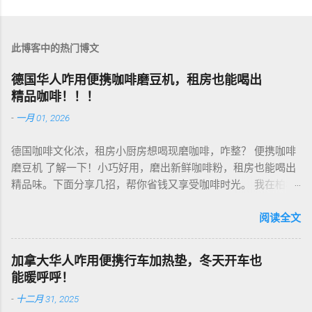
此博客中的热门博文
德国华人咋用便携咖啡磨豆机，租房也能喝出
精品咖啡！！！
-
一月 01, 2026
德国咖啡文化浓，租房小厨房想喝现磨咖啡，咋整？ 便携咖啡
磨豆机 了解一下！小巧好用，磨出新鲜咖啡粉，租房也能喝出
精品味。下面分享几招，帮你省钱又享受咖啡时光。 我在柏林
租房，买了个手动磨豆机，50欧元，陶瓷磨芯，磨得细又香！
挑磨豆机看磨芯，陶瓷的耐用不发热，像Hario、Porlex这些牌
阅读全文
子，手动款轻便好收，适合租房党。电动款也行，但噪音大，
邻居可能嫌吵…… 磨豆有讲究。粗磨适合法压壶，细磨适合意式
加拿大华人咋用便携行车加热垫，冬天开车也
咖啡机，App上查磨豆粗细对照表，新手不翻车。我每周磨一
能暖呼呼！
次，存密封罐，早上冲杯咖啡，香到飞起！德国超市咖啡豆
-
十二月 31, 2025
贵，网购Amazon.de或本地咖啡店促销，10欧元买半磅好豆，