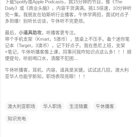
下载Spotify或Apple Podcasts，挑15分钟的节目，像《The
Daily》或《商业头脑》，内容干货满满。挑1.5倍速，10分钟听
完一集。我朋友在珀斯听行业播客，午休学两招，面试时点子
多到爆！别听长访谈，午休听不完更烦。
最后，
小道具助攻
，听播客更专注。
带个手机支架（Kmart，5澳币），放桌上不压手。备个迷你笔
记本（Target，3澳币），记下好点子。我在悉尼上班，支架
+笔记，午休听播客像上课，同事问我咋知识点这么多！！！顺
便提句，听前喝口水，清醒不犯困…
午休听播客，耳机、内容、道具是关键。试试这几招，澳大利
亚华人也能学新知，职场表现亮眼！！！
澳大利亚职场
华人职场
生活锦囊
午休播客
知识充电
评