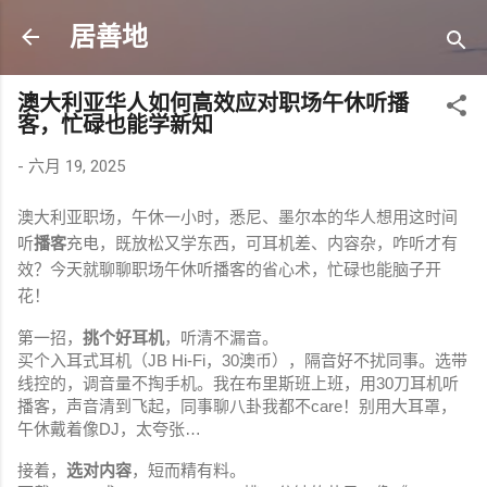
跳至主要内容
居善地
澳大利亚华人如何高效应对职场午休听播
客，忙碌也能学新知
-
六月 19, 2025
澳大利亚职场，午休一小时，悉尼、墨尔本的华人想用这时间
听
播客
充电，既放松又学东西，可耳机差、内容杂，咋听才有
效？今天就聊聊职场午休听播客的省心术，忙碌也能脑子开
花！
第一招，
挑个好耳机
，听清不漏音。
买个入耳式耳机（JB Hi-Fi，30澳币），隔音好不扰同事。选带
线控的，调音量不掏手机。我在布里斯班上班，用30刀耳机听
播客，声音清到飞起，同事聊八卦我都不care！别用大耳罩，
午休戴着像DJ，太夸张…
接着，
选对内容
，短而精有料。