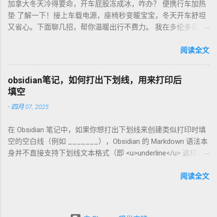
加拿大冬天冷得要命，开车屁股冻成冰，咋办？ 便携行车加热
欧元搞定。华人微信群也有二手交易，20欧元能淘好货。 便携
垫 了解一下！接上车载电源，座椅秒变暖宝宝，冬天开车舒坦
咖啡磨豆机 让德国华人租房也能喝精品咖啡，赶紧试试，生活
又省心。下面聊几招，帮你温暖出行不费力。 我在多伦多买了
更有味！
个加热垫，40加币，USB供电，3档温度随便调！挑加热垫看材
质，绒布的舒服又耐用，像Wagan、Comfier这些牌子，加热快
阅读全文
还安全。别买没温控的，烫太久不舒服，还费电……。买前量下
车座尺寸，通用款最省心。 用的时候简单到爆。插上车载
obsidian笔记，如何打出下划线，用来打印后
USB，5分钟座椅热乎乎，开长途都不冷。我在卡尔加里雪天开
填空
车，加热垫开低档，20分钟省油又暖和。搭配个方向盘套，手
-
四月 07, 2025
也不冻，安全又舒服。冬天停车后收好垫子，别让雪水弄湿，
坏了可麻烦！！！ 省钱法？亚马逊加拿大 Boxing Day，加热垫
在 Obsidian 笔记中，如果你想打出下划线来创建类似打印时填
常打折，30加币搞定。华人论坛也有二手交易，20加币能淘好
空的空白线（例如 _______），Obsidian 的 Markdown 语法本
货。 便携行车加热垫 让加拿大华人冬天开车暖呼呼，赶紧入
身并不直接支持下划线文本格式（即 <u>underline</u> 这样的
手，出行更舒心！
HTML 标签在标准 Markdown 中不常用）。不过，你可以通过
以下方法实现类似效果： 方法 1：使用下划线字符 直接输入连
阅读全文
续的下划线字符 _ 来模拟填空线。例如： 姓名: __________
日期: __________ 姓名: __________ 日期: __________ 在
Obsidian 中预览时，它会显示为连续的下划线，打印出来也可