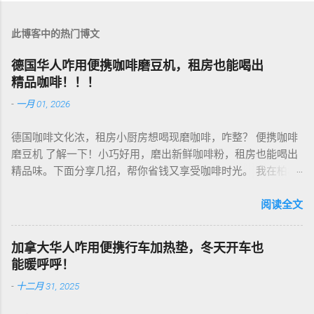
此博客中的热门博文
德国华人咋用便携咖啡磨豆机，租房也能喝出
精品咖啡！！！
-
一月 01, 2026
德国咖啡文化浓，租房小厨房想喝现磨咖啡，咋整？ 便携咖啡
磨豆机 了解一下！小巧好用，磨出新鲜咖啡粉，租房也能喝出
精品味。下面分享几招，帮你省钱又享受咖啡时光。 我在柏林
租房，买了个手动磨豆机，50欧元，陶瓷磨芯，磨得细又香！
挑磨豆机看磨芯，陶瓷的耐用不发热，像Hario、Porlex这些牌
阅读全文
子，手动款轻便好收，适合租房党。电动款也行，但噪音大，
邻居可能嫌吵…… 磨豆有讲究。粗磨适合法压壶，细磨适合意式
加拿大华人咋用便携行车加热垫，冬天开车也
咖啡机，App上查磨豆粗细对照表，新手不翻车。我每周磨一
能暖呼呼！
次，存密封罐，早上冲杯咖啡，香到飞起！德国超市咖啡豆
-
十二月 31, 2025
贵，网购Amazon.de或本地咖啡店促销，10欧元买半磅好豆，
超值！ 省钱招儿？双11或黑色星期五，磨豆机常打折，30-40