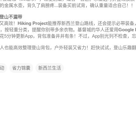
的金属水壶，背久了肩膀疼...装备买前试背，确认重量适合自己！！
，登山不漏带
又高效！
Hiking
Project
能推荐新西兰登山路线，还会提示必带装备
，按轻重分类，提醒你别带多余衣物。基督城的华人还爱用
Google
5分钟更新App，背包准备井井有条！不过，App别光列不检查，忘了
人也能高效整理登山背包，户外轻装又省力！赶快试试，登山乐趣
动
省力锦囊
新西兰生活