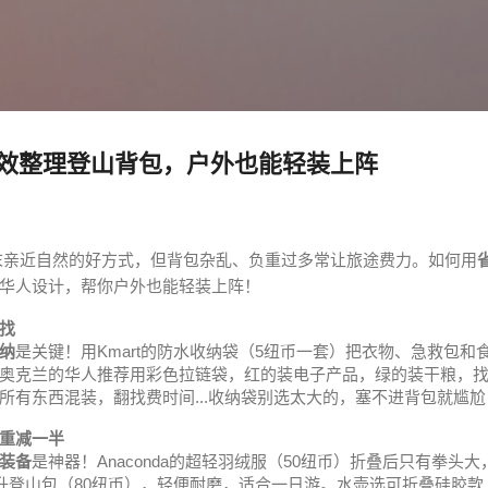
跳至主要内容
效整理登山背包，户外也能轻装上阵
末亲近自然的好方式，但背包杂乱、负重过多常让旅途费力。如何用
华人设计，帮你户外也能轻装上阵！
找
纳
是关键！用Kmart的防水收纳袋（5纽币一套）把衣物、急救包
奥克兰的华人推荐用彩色拉链袋，红的装电子产品，绿的装干粮，
所有东西混装，翻找费时间...收纳袋别选太大的，塞不进背包就尴
重减一半
装备
是神器！Anaconda的超轻羽绒服（50纽币）折叠后只有拳头
0升登山包（80纽币），轻便耐磨，适合一日游。水壶选可折叠硅胶款（Ka