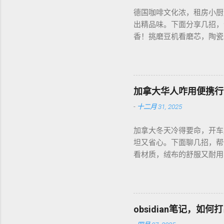
德国咖啡文化浓，租房小厨
出精品味。下面分享几招，
香！挑磨豆机看磨芯，陶瓷的
音大，邻居可能嫌吵…… 
每周磨一次，存密封罐，早上
磅好豆，超值！ 省钱招儿？
货。 便携咖啡磨豆机 让
加拿大华人咋用便携行
-
十二月 31, 2025
加拿大冬天冷得要命，开车
坦又省心。下面聊几招，帮
看材质，绒布的舒服又耐用，
前量下车座尺寸，通用款最
天开车，加热垫开低档，2
弄湿，坏了可麻烦！！！ 省
币能淘好货。 便携行车加
obsidian笔记，