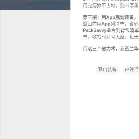
用完瘪掉不占地。别带厚重
第三招：用App规划装备
登山前用
App
列清单，省心
PackSavvy
适合列背包清单
单，收拾时对号入座。每天花
用这三个
省力术
，新西兰华
登山装备
户外活
评
论