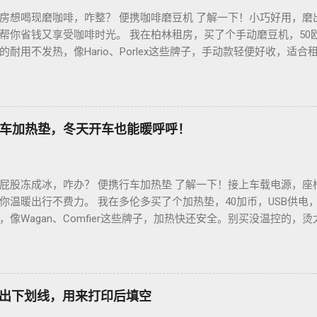
房想喝现磨咖啡，咋整？ 便携咖啡磨豆机 了解一下！小巧好用，磨
帮你省钱又享受咖啡时光。 我在柏林租房，买了个手动磨豆机，50
耐用不发热，像Hario、Porlex这些牌子，手动款轻便好收，适
磨豆有讲究。粗磨适合法压壶，细磨适合意式咖啡机，App上查磨豆粗
冲杯咖啡，香到飞起！德国超市咖啡豆贵，网购Amazon.de或本
双11或黑色星期五，磨豆机常打折，30-40欧元搞定。华人微信群
德国华人租房也能喝精品咖啡，赶紧试试，生活更有味！
车加热垫，冬天开车也能暖呼呼！
屁股冻成冰，咋办？ 便携行车加热垫 了解一下！接上车载电源，座
你温暖出行不费力。 我在多伦多买了个加热垫，40加币，USB供电
像Wagan、Comfier这些牌子，加热快还安全。别买没温控的，
省心。 用的时候简单到爆。插上车载USB，5分钟座椅热乎乎，开
0分钟省油又暖和。搭配个方向盘套，手也不冻，安全又舒服。冬天
钱法？亚马逊加拿大 Boxing Day，加热垫常打折，30加币搞定。
热垫 让加拿大华人冬天开车暖呼呼，赶紧入手，出行更舒心！
如何打出下划线，用来打印后填空