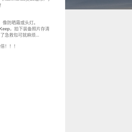
！
，像防晒霜或头灯。
Keep
，拍下装备照片存清
急救包可就麻烦...
翻倍！！！