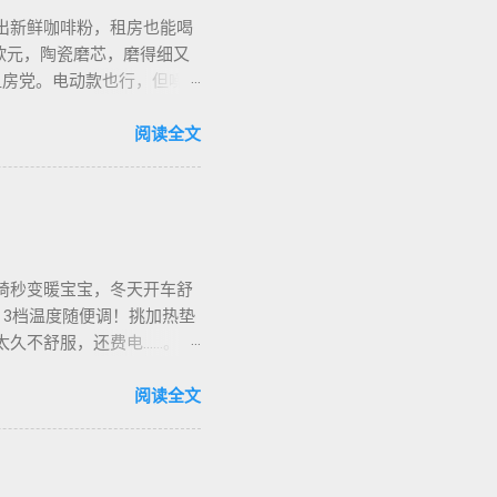
出新鲜咖啡粉，租房也能喝
欧元，陶瓷磨芯，磨得细又
合租房党。电动款也行，但噪
细对照表，新手不翻车。我
地咖啡店促销，10欧元买半
阅读全文
也有二手交易，20欧元能淘好
椅秒变暖宝宝，冬天开车舒
，3档温度随便调！挑加热垫
烫太久不舒服，还费电……。买
长途都不冷。我在卡尔加里雪
停车后收好垫子，别让雪水
阅读全文
华人论坛也有二手交易，20加