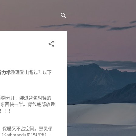
省力术
整理登山背包？以下
和食物分开，装进背包时轻的
找东西快一半。背包底部放睡
尬！！！
大，保暖又不占空间。惠灵顿
thmandu卖15纽币），