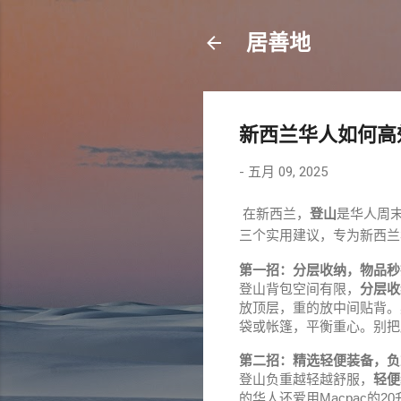
居善地
新西兰华人如何高
-
五月 09, 2025
在新西兰，
登山
是华人周
三个实用建议，专为新西兰
第一招：分层收纳，物品秒
登山背包空间有限，
分层收
放顶层，重的放中间贴背。
袋或帐篷，平衡重心。别把
第二招：精选轻便装备，负
登山负重越轻越舒服，
轻便
的华人还爱用Macpac的2