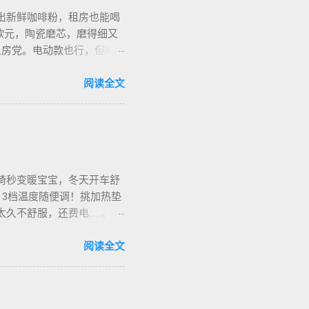
出新鲜咖啡粉，租房也能喝
欧元，陶瓷磨芯，磨得细又
合租房党。电动款也行，但噪
细对照表，新手不翻车。我
地咖啡店促销，10欧元买半
阅读全文
也有二手交易，20欧元能淘好
椅秒变暖宝宝，冬天开车舒
，3档温度随便调！挑加热垫
烫太久不舒服，还费电……。买
长途都不冷。我在卡尔加里雪
停车后收好垫子，别让雪水
阅读全文
华人论坛也有二手交易，20加