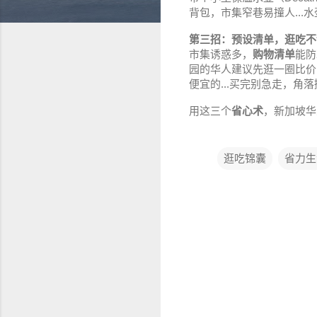
背包，市集窄巷易撞人...
第三招：预设清单，逛吃不
市集诱惑多，
购物清单
能防
园的华人建议先逛一圈比价
便宜的...买完别急走，角
用这三个
省心术
，新加坡华
逛吃锦囊
省力生
评
论