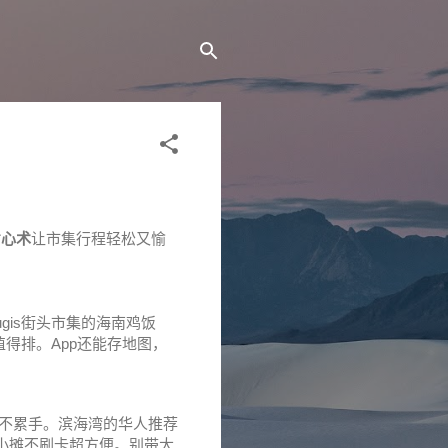
省心术
让市集行程轻松又愉
gis街头市集的海南鸡饭
得排。App还能存地图，
肩背不累手。滨海湾的华人推荐
），小摊不刷卡超方便。别带大