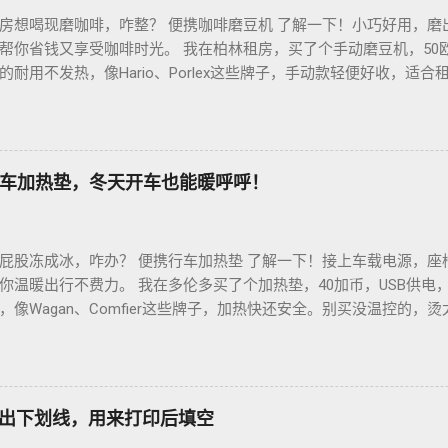
房想喝现磨咖啡，咋整？ 便携咖啡磨豆机 了解一下！小巧好用，磨
帮你省钱又享受咖啡时光。 我在柏林租房，买了个手动磨豆机，50
耐用不发热，像Hario、Porlex这些牌子，手动款轻便好收，适
磨豆有讲究。粗磨适合法压壶，细磨适合意式咖啡机，App上查磨豆粗
冲杯咖啡，香到飞起！德国超市咖啡豆贵，网购Amazon.de或本
双11或黑色星期五，磨豆机常打折，30-40欧元搞定。华人微信群
德国华人租房也能喝精品咖啡，赶紧试试，生活更有味！
车加热垫，冬天开车也能暖呼呼！
屁股冻成冰，咋办？ 便携行车加热垫 了解一下！接上车载电源，座
你温暖出行不费力。 我在多伦多买了个加热垫，40加币，USB供电
像Wagan、Comfier这些牌子，加热快还安全。别买没温控的，
省心。 用的时候简单到爆。插上车载USB，5分钟座椅热乎乎，开
0分钟省油又暖和。搭配个方向盘套，手也不冻，安全又舒服。冬天
钱法？亚马逊加拿大 Boxing Day，加热垫常打折，30加币搞定。
热垫 让加拿大华人冬天开车暖呼呼，赶紧入手，出行更舒心！
如何打出下划线，用来打印后填空