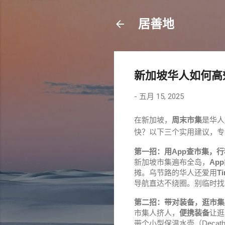
居善地
新加坡华人如何高
-
五月 15, 2025
在新加坡，
周末市集
是华人
快？以下三个实用建议，
第一招：用App查市集，
新加坡市集遍布全岛，
App
摊。乌节路的华人还爱用
Ti
导航直达不绕圈。别临时找
第二招：带对装备，逛市集
市集人挤人，
便携装备
让逛
带个小型保温水壶（Deca