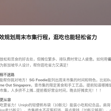
跳至主要内容
效规划周末市集行程，逛吃也能轻松省力
放松和觅食的好去处，但摊位繁多、排队费时常让人疲惫。如何用
专为新加坡华人设计，帮你逛吃省力又满足！
行程不迷路
能帮你挑对地方！
SG Foodie
能列出周末市集的时间和特色，比如Bu
me Out Singapore
，查市集的限定美食和手工艺品，提前知道哪摊值
市集，人多挤不上摊...提前看好营业时间，晚去好摊卖光！！！
更从容
吃更省力！Uniqlo的轻便帆布袋（10新元）能装小吃和纪念品，
thlon卖15新元），市集喝水不花冤枉钱。带点零钱（20新元够用