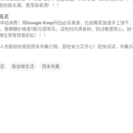
水壶别装太满，晃荡容易洒！！！
乱花
冲动消费！用
Google Keep
列出必买美食，比如椰浆饭或手工饼干，
，像椰糖价格差5新元很常见。试吃时问清食材，防过敏更安心。别
落摊位常有惊喜折扣！！！
人也能轻松规划周末市集行程，逛吃省力又开心！赶快试试，市集
活
新加坡生活
周末市集