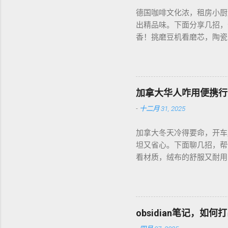
德国咖啡文化浓，租房小厨
出精品味。下面分享几招，
香！挑磨豆机看磨芯，陶瓷的
音大，邻居可能嫌吵…… 
每周磨一次，存密封罐，早上
磅好豆，超值！ 省钱招儿？
货。 便携咖啡磨豆机 让
加拿大华人咋用便携行
-
十二月 31, 2025
加拿大冬天冷得要命，开车
坦又省心。下面聊几招，帮
看材质，绒布的舒服又耐用，
前量下车座尺寸，通用款最
天开车，加热垫开低档，2
弄湿，坏了可麻烦！！！ 省
币能淘好货。 便携行车加
obsidian笔记，