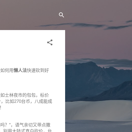
。如何用
懒人法
快速砍到好
比如士林夜市的包包，标价
，比如270台币，八成能成
！
低吗？”，语气亲切又带点撒
价。别用大陆式直白砍价，台