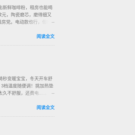
出新鲜咖啡粉，租房也能喝
欧元，陶瓷磨芯，磨得细又
合租房党。电动款也行，但噪
细对照表，新手不翻车。我
地咖啡店促销，10欧元买半
阅读全文
也有二手交易，20欧元能淘好
椅秒变暖宝宝，冬天开车舒
，3档温度随便调！挑加热垫
烫太久不舒服，还费电……。买
长途都不冷。我在卡尔加里雪
停车后收好垫子，别让雪水
阅读全文
华人论坛也有二手交易，20加