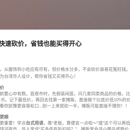
跳至主要内容
快速砍价，省钱也能买得开心
，从服饰到小吃应有尽有，但价格水分多，不会砍价容易花冤枉钱
专为台湾华人设计，帮你省钱又买得开心！
价
前要心中有数。逛夜市时，先假装闲逛，问几家同类商品的价格，
0台币。记下最低价，再回去找第一家摊贩，直接报个比底价低10%的价
看你犹豫更容易松口...别一上来就砍一半，摊贩可能直接不理你！！
更顺
更重要！学点
台式用语
，像“老板，算便宜一点啦～”或“这个可以再
饶河夜市，华人常说“买多件有折扣吗？”，摊贩常会送小赠品或降