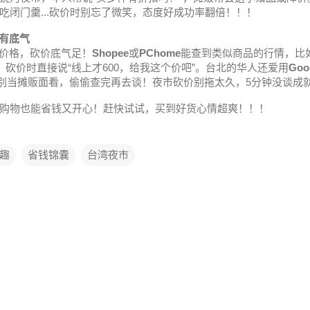
吃闭门羹...砍价时别忘了微笑，态度好成功率翻倍！！！
更有底气
价格，砍价底气足！
Shopee
或
PChome
能查到类似商品的行情，比如
，砍价时直接说“线上才600，给我这个价吧”。台北的华人还爱用
Goo
别当摊贩面看，偷偷查完再去谈！夜市砍价别拖太久，5分钟没谈成就换
购物也能省钱又开心！赶快试试，买到好货心情超爽！！！
趣
省钱锦囊
台湾夜市