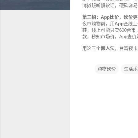
湾摊贩听惯软话，硬砍容易
第三招：App比价，砍价
夜市购物前，用
App
查线上
鞋，线上可能只卖600台币
款，秒知市场价。App查价
用这三个
懒人法
，台湾夜市
购物砍价
生活乐
评
论