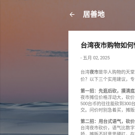
居善地
台湾夜市购物如何
-
五月 02, 2025
台湾
夜市
是华人购物的天堂
价？以下三个实用建议，
第一招：先逛后砍，摸清底
夜市摊位价格浮动大，砍价
500台币的往往能砍到30
交。问价时别急着买，摊贩
第二招：用台式语气，砍价
台湾夜市砍价，语气比数字
娇，摊贩不好意思硬扛。在