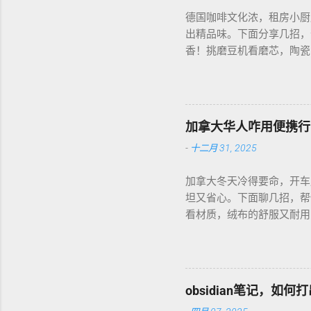
德国咖啡文化浓，租房小厨
出精品味。下面分享几招，
香！挑磨豆机看磨芯，陶瓷的
音大，邻居可能嫌吵…… 
每周磨一次，存密封罐，早上
磅好豆，超值！ 省钱招儿？
货。 便携咖啡磨豆机 让
加拿大华人咋用便携行
-
十二月 31, 2025
加拿大冬天冷得要命，开车
坦又省心。下面聊几招，帮
看材质，绒布的舒服又耐用，
前量下车座尺寸，通用款最
天开车，加热垫开低档，2
弄湿，坏了可麻烦！！！ 省
币能淘好货。 便携行车加
obsidian笔记，