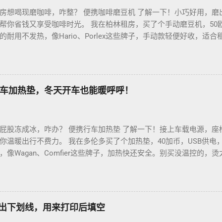
房想喝现磨咖啡，咋整？ 便携咖啡磨豆机 了解一下！小巧好用，磨
帮你省钱又享受咖啡时光。 我在柏林租房，买了个手动磨豆机，50
耐用不发热，像Hario、Porlex这些牌子，手动款轻便好收，适
磨豆有讲究。粗磨适合法压壶，细磨适合意式咖啡机，App上查磨豆粗
冲杯咖啡，香到飞起！德国超市咖啡豆贵，网购Amazon.de或本
双11或黑色星期五，磨豆机常打折，30-40欧元搞定。华人微信群
德国华人租房也能喝精品咖啡，赶紧试试，生活更有味！
车加热垫，冬天开车也能暖呼呼！
屁股冻成冰，咋办？ 便携行车加热垫 了解一下！接上车载电源，座
你温暖出行不费力。 我在多伦多买了个加热垫，40加币，USB供电
像Wagan、Comfier这些牌子，加热快还安全。别买没温控的，
省心。 用的时候简单到爆。插上车载USB，5分钟座椅热乎乎，开
0分钟省油又暖和。搭配个方向盘套，手也不冻，安全又舒服。冬天
钱法？亚马逊加拿大 Boxing Day，加热垫常打折，30加币搞定。
热垫 让加拿大华人冬天开车暖呼呼，赶紧入手，出行更舒心！
如何打出下划线，用来打印后填空