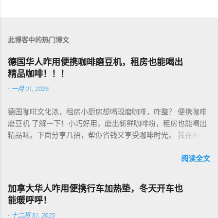
此博客中的热门博文
德国华人咋用便携咖啡磨豆机，租房也能喝出
精品咖啡！！！
-
一月 01, 2026
德国咖啡文化浓，租房小厨房想喝现磨咖啡，咋整？ 便携咖啡
磨豆机 了解一下！小巧好用，磨出新鲜咖啡粉，租房也能喝出
精品味。下面分享几招，帮你省钱又享受咖啡时光。 我在柏林
租房，买了个手动磨豆机，50欧元，陶瓷磨芯，磨得细又香！
挑磨豆机看磨芯，陶瓷的耐用不发热，像Hario、Porlex这些牌
阅读全文
子，手动款轻便好收，适合租房党。电动款也行，但噪音大，
邻居可能嫌吵…… 磨豆有讲究。粗磨适合法压壶，细磨适合意式
加拿大华人咋用便携行车加热垫，冬天开车也
咖啡机，App上查磨豆粗细对照表，新手不翻车。我每周磨一
能暖呼呼！
次，存密封罐，早上冲杯咖啡，香到飞起！德国超市咖啡豆
-
十二月 31, 2025
贵，网购Amazon.de或本地咖啡店促销，10欧元买半磅好豆，