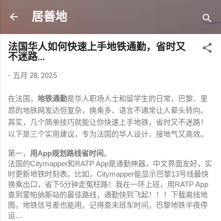
跳至主要内容
居善地
法国华人如何快速上手地铁通勤，省时又
不迷路…
-
五月 28, 2025
在法国，
地铁通勤
是华人职场人士和留学生的日常，巴黎、里
昂的地铁网发达但复杂，换乘多、语言不通常让人晕头转向。
其实，几个简单技巧就能让你快速上手地铁，省时又不迷路！
以下是三个实用建议，专为法国的华人设计，接地气又高效。
第一，
用App规划路线省时间
。
法国的Citymapper和RATP
App是通勤神器，中文界面友好，实
时更新地铁时刻表。比如，Citymapper能显示巴黎13号线最快
换乘出口，省下5分钟走冤枉路！我在一环上班，用RATP
App
查到蒙帕纳斯站的最佳路线，通勤快到飞起！！！下载离线地
图，地铁信号差也能用。记得查末班车时间，巴黎地铁半夜停
运…