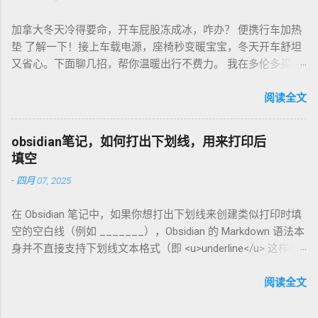
超值！ 省钱招儿？双11或黑色星期五，磨豆机常打折，30-40
加拿大冬天冷得要命，开车屁股冻成冰，咋办？ 便携行车加热
欧元搞定。华人微信群也有二手交易，20欧元能淘好货。 便携
垫 了解一下！接上车载电源，座椅秒变暖宝宝，冬天开车舒坦
咖啡磨豆机 让德国华人租房也能喝精品咖啡，赶紧试试，生活
又省心。下面聊几招，帮你温暖出行不费力。 我在多伦多买了
更有味！
个加热垫，40加币，USB供电，3档温度随便调！挑加热垫看材
质，绒布的舒服又耐用，像Wagan、Comfier这些牌子，加热快
阅读全文
还安全。别买没温控的，烫太久不舒服，还费电……。买前量下
车座尺寸，通用款最省心。 用的时候简单到爆。插上车载
obsidian笔记，如何打出下划线，用来打印后
USB，5分钟座椅热乎乎，开长途都不冷。我在卡尔加里雪天开
填空
车，加热垫开低档，20分钟省油又暖和。搭配个方向盘套，手
-
四月 07, 2025
也不冻，安全又舒服。冬天停车后收好垫子，别让雪水弄湿，
坏了可麻烦！！！ 省钱法？亚马逊加拿大 Boxing Day，加热垫
在 Obsidian 笔记中，如果你想打出下划线来创建类似打印时填
常打折，30加币搞定。华人论坛也有二手交易，20加币能淘好
空的空白线（例如 _______），Obsidian 的 Markdown 语法本
货。 便携行车加热垫 让加拿大华人冬天开车暖呼呼，赶紧入
身并不直接支持下划线文本格式（即 <u>underline</u> 这样的
手，出行更舒心！
HTML 标签在标准 Markdown 中不常用）。不过，你可以通过
以下方法实现类似效果： 方法 1：使用下划线字符 直接输入连
阅读全文
续的下划线字符 _ 来模拟填空线。例如： 姓名: __________
日期: __________ 姓名: __________ 日期: __________ 在