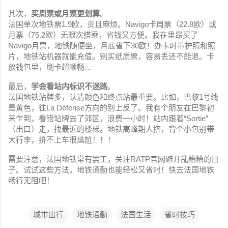
其次，
买周票或月票更划算
。
法国单次地铁票1.9欧，贵且麻烦。Navigo卡周票（22.8欧）或
月票（75.2欧）无限次搭乘，省钱又方便。我在里昂买了
Navigo月票，地铁随便坐，月底省下30欧！办卡时带护照和照
片，地铁站机器就能充值。别买纸质票，容易丢还不能退。卡
放钱包里，刷卡超顺畅…
最后，
学会看站内标识不迷路
。
法国地铁站牌多，认清颜色和终点站最重要。比如，巴黎1号线
是黄色，往La
Défense方向的别上反了。我有个朋友在巴黎初
来乍到，看错站牌去了郊区，浪费一小时！站内跟着“Sortie”
（出口）走，找最近的楼梯。地铁高峰期人挤，背个小包别带
大行李，挤不上车很尴尬！！！
需要注意，法国地铁常有罢工，关注RATP官网避开乱糟糟的日
子。试试这些方法，地铁通勤也能轻松又省时！快去法国地铁
畅行无阻吧！
城市出行
地铁通勤
法国生活
省时技巧