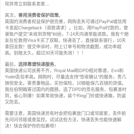
现异常立刻联系卖家…
其次，
善用消费者保护政策
。
英国的消费者权益保护很完善，网购丢失可通过PayPal或信用
卡发起Chargeback（退款请求）。比如，用PayPal付款的，登
录账户提交“未收到货物”纠纷，7-14天内通常能退款。我有个朋
友在伦敦用Visa卡买了双鞋，快递丢了，直接联系银行，10天
拿回全款！提交申诉时，附上订单号和物流截图，成功率超
高。别拖太久，超过30天可能失效！！！
最后，
选择靠谱快递服务
。
英国快递公司良莠不齐，Royal Mail和DPD相对靠谱，Evri和
Yodel丢包率高。网购时，尽量选支持“签收确认”的服务，贵几
镑但安全。寄贵重物品，买份保险，10镑能保几百镑的货值。
我在伯明翰寄过国内的腊肠，选了DPD的签名服务，包裹准时
到，省心到爆！如果常收快递，装个Ring门铃或快递箱，防盗
又防丢。
需要注意，英国快递员有时会把包裹放门口或邻居家，丢件前
先问问邻居或查监控。试试这些方法，快递丢失也能快速解
决！快去保护你的包裹吧！