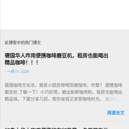
此博客中的热门博文
德国华人咋用便携咖啡磨豆机，租房也能喝出
精品咖啡！！！
-
一月 01, 2026
德国咖啡文化浓，租房小厨房想喝现磨咖啡，咋整？ 便携咖啡
磨豆机 了解一下！小巧好用，磨出新鲜咖啡粉，租房也能喝出
精品味。下面分享几招，帮你省钱又享受咖啡时光。 我在柏林
租房，买了个手动磨豆机，50欧元，陶瓷磨芯，磨得细又香！
挑磨豆机看磨芯，陶瓷的耐用不发热，像Hario、Porlex这些牌
阅读全文
子，手动款轻便好收，适合租房党。电动款也行，但噪音大，
邻居可能嫌吵…… 磨豆有讲究。粗磨适合法压壶，细磨适合意式