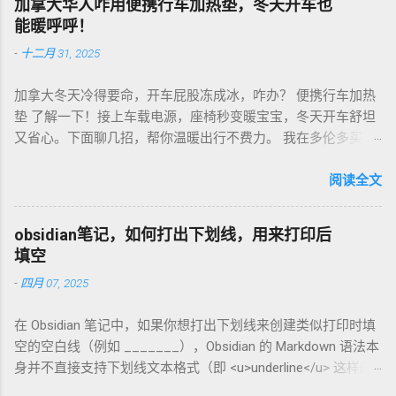
加拿大华人咋用便携行车加热垫，冬天开车也
咖啡机，App上查磨豆粗细对照表，新手不翻车。我每周磨一
能暖呼呼！
次，存密封罐，早上冲杯咖啡，香到飞起！德国超市咖啡豆
-
十二月 31, 2025
贵，网购Amazon.de或本地咖啡店促销，10欧元买半磅好豆，
超值！ 省钱招儿？双11或黑色星期五，磨豆机常打折，30-40
加拿大冬天冷得要命，开车屁股冻成冰，咋办？ 便携行车加热
欧元搞定。华人微信群也有二手交易，20欧元能淘好货。 便携
垫 了解一下！接上车载电源，座椅秒变暖宝宝，冬天开车舒坦
咖啡磨豆机 让德国华人租房也能喝精品咖啡，赶紧试试，生活
又省心。下面聊几招，帮你温暖出行不费力。 我在多伦多买了
更有味！
个加热垫，40加币，USB供电，3档温度随便调！挑加热垫看材
质，绒布的舒服又耐用，像Wagan、Comfier这些牌子，加热快
阅读全文
还安全。别买没温控的，烫太久不舒服，还费电……。买前量下
车座尺寸，通用款最省心。 用的时候简单到爆。插上车载
obsidian笔记，如何打出下划线，用来打印后
USB，5分钟座椅热乎乎，开长途都不冷。我在卡尔加里雪天开
填空
车，加热垫开低档，20分钟省油又暖和。搭配个方向盘套，手
-
四月 07, 2025
也不冻，安全又舒服。冬天停车后收好垫子，别让雪水弄湿，
坏了可麻烦！！！ 省钱法？亚马逊加拿大 Boxing Day，加热垫
在 Obsidian 笔记中，如果你想打出下划线来创建类似打印时填
常打折，30加币搞定。华人论坛也有二手交易，20加币能淘好
空的空白线（例如 _______），Obsidian 的 Markdown 语法本
货。 便携行车加热垫 让加拿大华人冬天开车暖呼呼，赶紧入
身并不直接支持下划线文本格式（即 <u>underline</u> 这样的
手，出行更舒心！
HTML 标签在标准 Markdown 中不常用）。不过，你可以通过