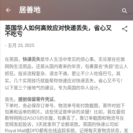
跳至主要内容
居善地
英国华人如何高效应对快递丢失，省心又
不吃亏
-
五月 23, 2025
在英国，
快递丢失
是华人生活中常见的烦心事。无论是在伦敦
网购生活用品，还是从国内寄来的年货，包裹莫名“失踪”总让人
抓狂。投诉流程复杂、语言不通，更让不少人吃哑巴亏。其
实，几个实用技巧就能帮你快速应对快递丢失，省心又不亏！
以下是三个接地气的建议，专为英国的华人设计。
首先，
提前保留寄件凭证
。
下单时，务必保存订单号、物流单号和付款截图，寄件时拍下
包裹和运单的照片。这些凭证是申诉的关键！比如，我在曼彻
斯特网购过ASOS的衣服，包裹丢了，靠订单截图和物流号在
官网发起投诉，3天就拿到了全额退款。英国的快递公司如
Royal Mail或DPD都有在线追踪系统，记得每天查物流状态，发