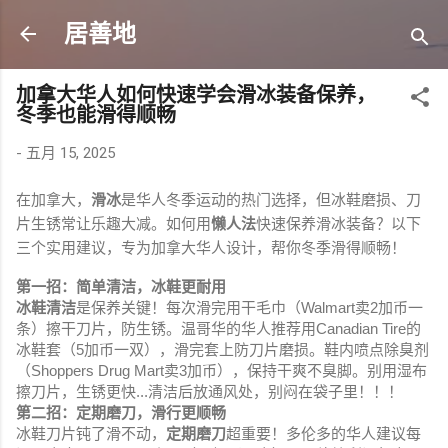
跳至主要内容
居善地
加拿大华人如何快速学会滑冰装备保养，
冬季也能滑得顺畅
-
五月 15, 2025
在加拿大，
滑冰
是华人冬季运动的热门选择，但冰鞋磨损、刀
片生锈常让乐趣大减。如何用
懒人法
快速保养滑冰装备？以下
三个实用建议，专为加拿大华人设计，帮你冬季滑得顺畅！
第一招：简单清洁，冰鞋更耐用
冰鞋清洁
是保养关键！每次滑完用干毛巾（Walmart卖2加币一
条）擦干刀片，防生锈。温哥华的华人推荐用Canadian Tire的
冰鞋套（5加币一双），滑完套上防刀片磨损。鞋内喷点除臭剂
（Shoppers Drug Mart卖3加币），保持干爽不臭脚。别用湿布
擦刀片，生锈更快...清洁后放通风处，别闷在袋子里！！！
第二招：定期磨刀，滑行更顺畅
冰鞋刀片钝了滑不动，
定期磨刀
超重要！多伦多的华人建议每