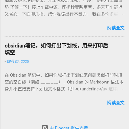
加拿大冬天冷得要命，开车屁股冻成冰，咋办？ 便携行车加热
欧元搞定。华人微信群也有二手交易，20欧元能淘好货。 便携
垫 了解一下！接上车载电源，座椅秒变暖宝宝，冬天开车舒坦
咖啡磨豆机 让德国华人租房也能喝精品咖啡，赶紧试试，生活
又省心。下面聊几招，帮你温暖出行不费力。 我在多伦多买了
更有味！
个加热垫，40加币，USB供电，3档温度随便调！挑加热垫看材
质，绒布的舒服又耐用，像Wagan、Comfier这些牌子，加热快
阅读全文
还安全。别买没温控的，烫太久不舒服，还费电……。买前量下
车座尺寸，通用款最省心。 用的时候简单到爆。插上车载
obsidian笔记，如何打出下划线，用来打印后
USB，5分钟座椅热乎乎，开长途都不冷。我在卡尔加里雪天开
填空
车，加热垫开低档，20分钟省油又暖和。搭配个方向盘套，手
-
四月 07, 2025
也不冻，安全又舒服。冬天停车后收好垫子，别让雪水弄湿，
坏了可麻烦！！！ 省钱法？亚马逊加拿大 Boxing Day，加热垫
在 Obsidian 笔记中，如果你想打出下划线来创建类似打印时填
常打折，30加币搞定。华人论坛也有二手交易，20加币能淘好
空的空白线（例如 _______），Obsidian 的 Markdown 语法本
货。 便携行车加热垫 让加拿大华人冬天开车暖呼呼，赶紧入
身并不直接支持下划线文本格式（即 <u>underline</u> 这样的
手，出行更舒心！
HTML 标签在标准 Markdown 中不常用）。不过，你可以通过
以下方法实现类似效果： 方法 1：使用下划线字符 直接输入连
阅读全文
续的下划线字符 _ 来模拟填空线。例如： 姓名: __________
日期: __________ 姓名: __________ 日期: __________ 在
Obsidian 中预览时，它会显示为连续的下划线，打印出来也可
由 Blogger 提供支持