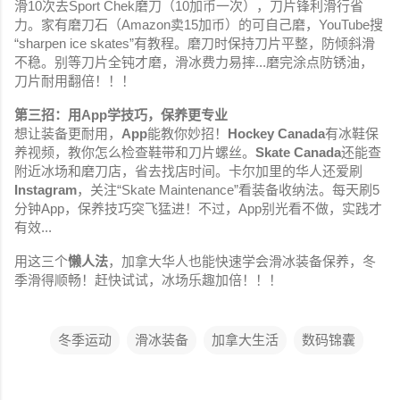
滑10次去Sport Chek磨刀（10加币一次），刀片锋利滑行省
力。家有磨刀石（Amazon卖15加币）的可自己磨，YouTube搜
“sharpen ice skates”有教程。磨刀时保持刀片平整，防倾斜滑
不稳。别等刀片全钝才磨，滑冰费力易摔...磨完涂点防锈油，
刀片耐用翻倍！！！
第三招：用App学技巧，保养更专业
想让装备更耐用，
App
能教你妙招！
Hockey Canada
有冰鞋保
养视频，教你怎么检查鞋带和刀片螺丝。
Skate Canada
还能查
附近冰场和磨刀店，省去找店时间。卡尔加里的华人还爱刷
Instagram
，关注“Skate Maintenance”看装备收纳法。每天刷5
分钟App，保养技巧突飞猛进！不过，App别光看不做，实践才
有效...
用这三个
懒人法
，加拿大华人也能快速学会滑冰装备保养，冬
季滑得顺畅！赶快试试，冰场乐趣加倍！！！
冬季运动
滑冰装备
加拿大生活
数码锦囊
评