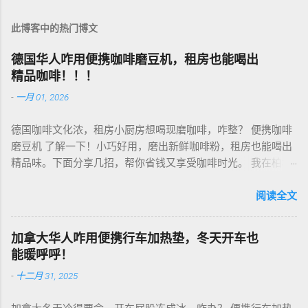
此博客中的热门博文
德国华人咋用便携咖啡磨豆机，租房也能喝出
精品咖啡！！！
-
一月 01, 2026
德国咖啡文化浓，租房小厨房想喝现磨咖啡，咋整？ 便携咖啡
磨豆机 了解一下！小巧好用，磨出新鲜咖啡粉，租房也能喝出
精品味。下面分享几招，帮你省钱又享受咖啡时光。 我在柏林
租房，买了个手动磨豆机，50欧元，陶瓷磨芯，磨得细又香！
挑磨豆机看磨芯，陶瓷的耐用不发热，像Hario、Porlex这些牌
阅读全文
子，手动款轻便好收，适合租房党。电动款也行，但噪音大，
邻居可能嫌吵…… 磨豆有讲究。粗磨适合法压壶，细磨适合意式
加拿大华人咋用便携行车加热垫，冬天开车也
咖啡机，App上查磨豆粗细对照表，新手不翻车。我每周磨一
能暖呼呼！
次，存密封罐，早上冲杯咖啡，香到飞起！德国超市咖啡豆
-
十二月 31, 2025
贵，网购Amazon.de或本地咖啡店促销，10欧元买半磅好豆，
超值！ 省钱招儿？双11或黑色星期五，磨豆机常打折，30-40