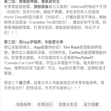
第二招：换雪胎神器，雪路更安全
冬季雪胎是刚需，
换胎装备
省力又高效！Walmart的电动千斤顶
（50加币）抬车5分钟，换胎不费腰。多伦多的华人还爱用
Home Depot的扭力扳手（30加币），拧螺丝稳当不滑丝。换胎
前喷点润滑油（Canadian Tire卖5加币），螺丝好拆不生锈。别
用普通胎跑雪路，打滑太危险...雪胎装前清胎纹，防石子卡
住！！！
第三招：用App学保养，车胎更长寿
想让车胎用得久，
App
能教你妙招！
Tire Rack
有雪胎保养视
频，教你怎么看胎纹深度，3分钟学会。
Carfax
还能提醒换胎时
间，防雪季忘换胎。卡尔加里的华人还爱刷
YouTube
的
“Canada Car Care”频道，学怎么存雪胎不干裂。每天刷5分钟
App，保养知识突飞猛进！不过，App别光看不做，定期检查才
靠谱...
用这三个
省力术
，加拿大华人也能高效应对冬季车胎保养，雪
天安全出行！赶快试试，冬天开车超安心！！！
车胎保养
冬季出行
加拿大生活
省力锦囊