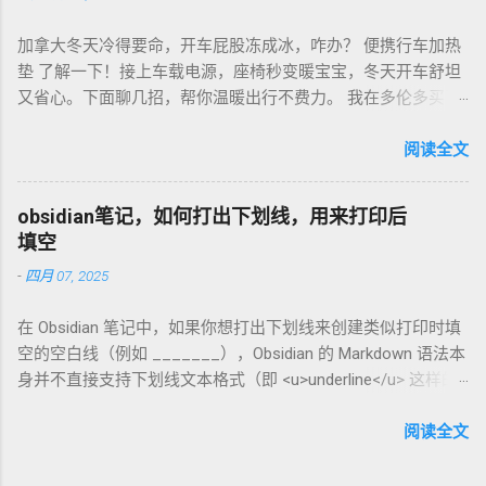
超值！ 省钱招儿？双11或黑色星期五，磨豆机常打折，30-40
加拿大冬天冷得要命，开车屁股冻成冰，咋办？ 便携行车加热
欧元搞定。华人微信群也有二手交易，20欧元能淘好货。 便携
垫 了解一下！接上车载电源，座椅秒变暖宝宝，冬天开车舒坦
咖啡磨豆机 让德国华人租房也能喝精品咖啡，赶紧试试，生活
又省心。下面聊几招，帮你温暖出行不费力。 我在多伦多买了
更有味！
个加热垫，40加币，USB供电，3档温度随便调！挑加热垫看材
质，绒布的舒服又耐用，像Wagan、Comfier这些牌子，加热快
阅读全文
还安全。别买没温控的，烫太久不舒服，还费电……。买前量下
车座尺寸，通用款最省心。 用的时候简单到爆。插上车载
obsidian笔记，如何打出下划线，用来打印后
USB，5分钟座椅热乎乎，开长途都不冷。我在卡尔加里雪天开
填空
车，加热垫开低档，20分钟省油又暖和。搭配个方向盘套，手
-
四月 07, 2025
也不冻，安全又舒服。冬天停车后收好垫子，别让雪水弄湿，
坏了可麻烦！！！ 省钱法？亚马逊加拿大 Boxing Day，加热垫
在 Obsidian 笔记中，如果你想打出下划线来创建类似打印时填
常打折，30加币搞定。华人论坛也有二手交易，20加币能淘好
空的空白线（例如 _______），Obsidian 的 Markdown 语法本
货。 便携行车加热垫 让加拿大华人冬天开车暖呼呼，赶紧入
身并不直接支持下划线文本格式（即 <u>underline</u> 这样的
手，出行更舒心！
HTML 标签在标准 Markdown 中不常用）。不过，你可以通过
以下方法实现类似效果： 方法 1：使用下划线字符 直接输入连
阅读全文
续的下划线字符 _ 来模拟填空线。例如： 姓名: __________
日期: __________ 姓名: __________ 日期: __________ 在