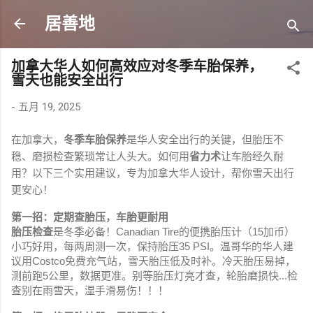
跳至主要内容
居善地
加拿大华人如何高效应对冬季车胎保养，
雪天也能安全出行
-
五月 19, 2025
在加拿大，
冬季车胎保养
是华人安全出行的关键，但胎压不
稳、磨损检查繁琐常让人头大。如何用
省力术
让车胎经久耐
用？以下三个实用建议，专为加拿大华人设计，帮你雪天出行
更安心！
第一招：定期查胎压，车胎更耐用
胎压检查
是冬季必备！Canadian Tire的便携胎压计（15加币）
小巧好用，每两周测一次，保持胎压35 PSI。温哥华的华人建
议用Costco免费充气站，雪天胎压低及时补。冷天胎压易掉，
测前跑5公里，数据更准。别等胎压灯亮才查，轮胎磨损快...检
查别在雨雪天，湿手滑易伤！！！