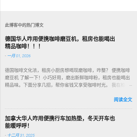
此博客中的热门博文
德国华人咋用便携咖啡磨豆机，租房也能喝出
精品咖啡！！！
-
一月 01, 2026
德国咖啡文化浓，租房小厨房想喝现磨咖啡，咋整？ 便携咖啡
磨豆机 了解一下！小巧好用，磨出新鲜咖啡粉，租房也能喝出
精品味。下面分享几招，帮你省钱又享受咖啡时光。 我在柏林
租房，买了个手动磨豆机，50欧元，陶瓷磨芯，磨得细又香！
挑磨豆机看磨芯，陶瓷的耐用不发热，像Hario、Porlex这些牌
阅读全文
子，手动款轻便好收，适合租房党。电动款也行，但噪音大，
邻居可能嫌吵…… 磨豆有讲究。粗磨适合法压壶，细磨适合意式
加拿大华人咋用便携行车加热垫，冬天开车也
咖啡机，App上查磨豆粗细对照表，新手不翻车。我每周磨一
能暖呼呼！
次，存密封罐，早上冲杯咖啡，香到飞起！德国超市咖啡豆
-
十二月 31, 2025
贵，网购Amazon.de或本地咖啡店促销，10欧元买半磅好豆，