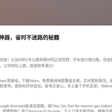
跳至主要内容
神器，省时不迷路的秘籍
态度！从加州的1号公路到德州的辽阔荒野，开车旅行爽归爽，但迷
，让你轻松上路，旅途效率满分！
e Maps常掉线。下载Waze，免费离线地图覆盖全美，实时更新路况
胜美地，提前标好休息站，省电又省心。车上备个手机支架，Walma
 Assistant能语音报路。喊“Hey Siri, find the nearest gas sta
你。想更智能？装个Amazon Echo Auto，五十刀连车载音响，播