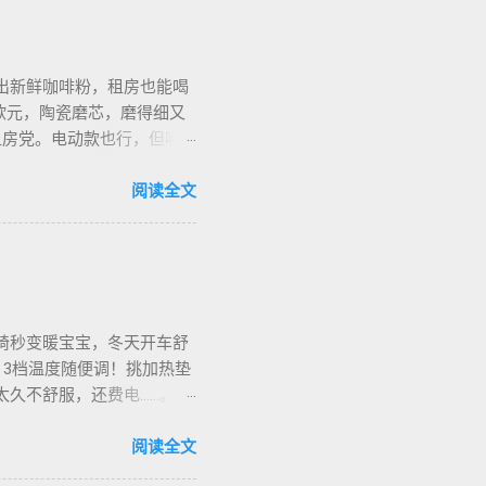
出新鲜咖啡粉，租房也能喝
欧元，陶瓷磨芯，磨得细又
合租房党。电动款也行，但噪
细对照表，新手不翻车。我
地咖啡店促销，10欧元买半
阅读全文
也有二手交易，20欧元能淘好
椅秒变暖宝宝，冬天开车舒
，3档温度随便调！挑加热垫
烫太久不舒服，还费电……。买
长途都不冷。我在卡尔加里雪
停车后收好垫子，别让雪水
阅读全文
华人论坛也有二手交易，20加