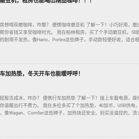
磨豆机，租房也能喝出精品咖啡！！！
房想喝现磨咖啡，咋整？ 便携咖啡磨豆机 了解一下！小巧好用，磨
帮你省钱又享受咖啡时光。 我在柏林租房，买了个手动磨豆机，50
耐用不发热，像Hario、Porlex这些牌子，手动款轻便好收，适
磨豆有讲究。粗磨适合法压壶，细磨适合意式咖啡机，App上查磨豆粗
冲杯咖啡，香到飞起！德国超市咖啡豆贵，网购Amazon.de或本
双11或黑色星期五，磨豆机常打折，30-40欧元搞定。华人微信群
德国华人租房也能喝精品咖啡，赶紧试试，生活更有味！
车加热垫，冬天开车也能暖呼呼！
屁股冻成冰，咋办？ 便携行车加热垫 了解一下！接上车载电源，座
你温暖出行不费力。 我在多伦多买了个加热垫，40加币，USB供电
像Wagan、Comfier这些牌子，加热快还安全。别买没温控的，
省心。 用的时候简单到爆。插上车载USB，5分钟座椅热乎乎，开
0分钟省油又暖和。搭配个方向盘套，手也不冻，安全又舒服。冬天
钱法？亚马逊加拿大 Boxing Day，加热垫常打折，30加币搞定。