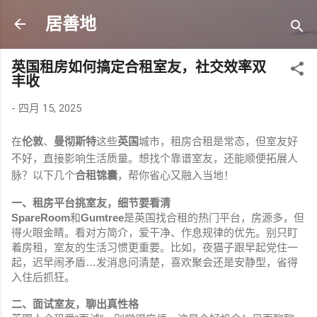
跳至主要内容
居善地
英国租房如何搞定合租室友，社交效率双
丰收
-
四月 15, 2025
在
伦敦
、
曼彻斯特
这些
英国
城市，租房合租是常态，但室友好
不好，直接影响生活质量。想找个靠谱室友，还能顺便拓展人
脉？以下几个
合租锦囊
，帮你省心又融入当地！
一、租房平台挑室友，细节要看清
SpareRoom
和
Gumtree
是英国找合租的热门平台，房源多，但
得火眼金睛。看对方简介，爱干净、作息规律的优先。别只盯
着房租，室友的生活习惯更重要。比如，夜猫子跟早起党住一
起，迟早闹矛盾…发消息问清楚，喜欢聚会还是安静型，省得
入住后抓狂。
二、面试室友，聊出真性格