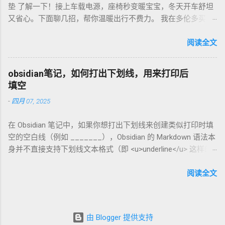
垫 了解一下！接上车载电源，座椅秒变暖宝宝，冬天开车舒坦
咖啡磨豆机 让德国华人租房也能喝精品咖啡，赶紧试试，生活
又省心。下面聊几招，帮你温暖出行不费力。 我在多伦多买了
更有味！
个加热垫，40加币，USB供电，3档温度随便调！挑加热垫看材
质，绒布的舒服又耐用，像Wagan、Comfier这些牌子，加热快
阅读全文
还安全。别买没温控的，烫太久不舒服，还费电……。买前量下
车座尺寸，通用款最省心。 用的时候简单到爆。插上车载
obsidian笔记，如何打出下划线，用来打印后
USB，5分钟座椅热乎乎，开长途都不冷。我在卡尔加里雪天开
填空
车，加热垫开低档，20分钟省油又暖和。搭配个方向盘套，手
-
四月 07, 2025
也不冻，安全又舒服。冬天停车后收好垫子，别让雪水弄湿，
坏了可麻烦！！！ 省钱法？亚马逊加拿大 Boxing Day，加热垫
在 Obsidian 笔记中，如果你想打出下划线来创建类似打印时填
常打折，30加币搞定。华人论坛也有二手交易，20加币能淘好
空的空白线（例如 _______），Obsidian 的 Markdown 语法本
货。 便携行车加热垫 让加拿大华人冬天开车暖呼呼，赶紧入
身并不直接支持下划线文本格式（即 <u>underline</u> 这样的
手，出行更舒心！
HTML 标签在标准 Markdown 中不常用）。不过，你可以通过
以下方法实现类似效果： 方法 1：使用下划线字符 直接输入连
阅读全文
续的下划线字符 _ 来模拟填空线。例如： 姓名: __________
日期: __________ 姓名: __________ 日期: __________ 在
Obsidian 中预览时，它会显示为连续的下划线，打印出来也可
由 Blogger 提供支持
以作为填空使用。这种方法简单直接，适合快速记录。 方法