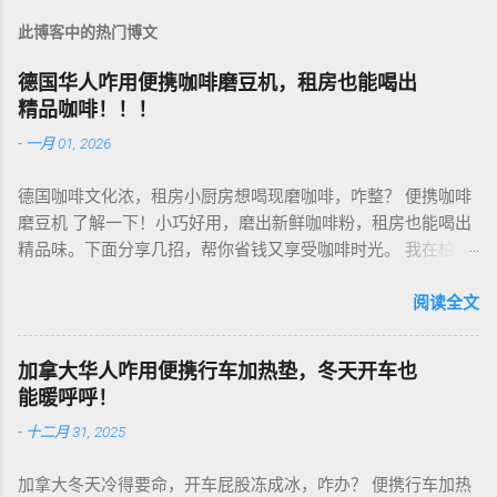
此博客中的热门博文
德国华人咋用便携咖啡磨豆机，租房也能喝出
精品咖啡！！！
-
一月 01, 2026
德国咖啡文化浓，租房小厨房想喝现磨咖啡，咋整？ 便携咖啡
磨豆机 了解一下！小巧好用，磨出新鲜咖啡粉，租房也能喝出
精品味。下面分享几招，帮你省钱又享受咖啡时光。 我在柏林
租房，买了个手动磨豆机，50欧元，陶瓷磨芯，磨得细又香！
挑磨豆机看磨芯，陶瓷的耐用不发热，像Hario、Porlex这些牌
阅读全文
子，手动款轻便好收，适合租房党。电动款也行，但噪音大，
邻居可能嫌吵…… 磨豆有讲究。粗磨适合法压壶，细磨适合意式
加拿大华人咋用便携行车加热垫，冬天开车也
咖啡机，App上查磨豆粗细对照表，新手不翻车。我每周磨一
能暖呼呼！
次，存密封罐，早上冲杯咖啡，香到飞起！德国超市咖啡豆
-
十二月 31, 2025
贵，网购Amazon.de或本地咖啡店促销，10欧元买半磅好豆，
超值！ 省钱招儿？双11或黑色星期五，磨豆机常打折，30-40
加拿大冬天冷得要命，开车屁股冻成冰，咋办？ 便携行车加热
欧元搞定。华人微信群也有二手交易，20欧元能淘好货。 便携