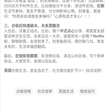
英国人合租爱“面试”，别觉得麻烦，这是个好机会！见面聊聊，
问问对方平时咋生活，比如做饭分不分享、清洁咋安排。
伦敦
生活节奏快，室友不靠谱，分分钟影响心情。别害羞，直接
问：“你周末会请朋友来嗨吗？”心里有底才安心！！！
三、合租后快速破冰，关系更融洽
入住后，试着主动点。比如，做个
中式点心
分享，英国室友超
爱这种文化交流，关系拉近一大步。或者周末一起看个
Netflix
剧，聊聊剧情，友谊就来了。别老躲房间，偶尔聊几句，室友
关系好，生活幸福感翻倍。
最后，
定规矩很重要
。轮流倒垃圾、清洁公共区域，写个简单
协议，大家签字，省得以后扯皮。
英国
合租生活，室友选对了，社交圈也能扩不少！快试试吧！
合租攻略
社交效率
英国生活
租房技巧
评
论