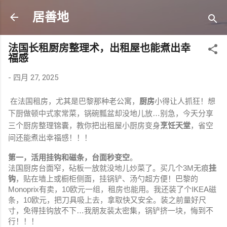
跳至主要内容
居善地
法国长租厨房整理术，出租屋也能煮出幸
福感
-
四月 27, 2025
在法国租房，尤其是巴黎那种老公寓，
厨房
小得让人抓狂！想
下厨做顿中式家常菜，锅碗瓢盆却没地儿放…别急，今天分享
三个厨房整理锦囊，教你把出租屋小厨房变身
烹饪天堂
，省空
间还能煮出幸福感！！！
第一，活用挂钩和磁条，台面秒变空
。
法国厨房台面窄，砧板一放就没地儿炒菜了。买几个3M无痕
挂
钩
，贴在墙上或橱柜侧面，挂锅铲、汤勺超方便！巴黎的
Monoprix有卖，10欧元一组，租房也能用。我还装了个IKEA磁
条，10欧元，把刀具吸上去，拿取快又安全。装之前量好尺
寸，免得挂钩放不下…我朋友装太密集，锅铲挤一块，悔到不
行！！！