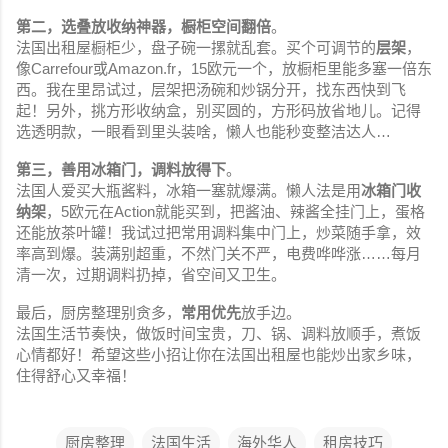
第二，选叠放收纳神器，橱柜空间翻倍
。
法国出租屋橱柜少，盘子碗一摞就乱套。买个可调节的
层架
，
像Carrefour或Amazon.fr，15欧元一个，放橱柜里能多塞一倍东
西。我在里昂试过，层架把汤碗和炒锅分开，找东西快到飞
起！另外，挑方形收纳盒，别买圆的，方形码放省地儿。记得
选透明款，一眼看到里头装啥，懒人也能秒变整洁达人…
第三，善用冰箱门，调料放得下
。
法国人爱买大瓶酱料，冰箱一塞就爆满。懒人法是用
冰箱门收
纳架
，5欧元在Action就能买到，把酱油、辣酱全挂门上，蛋格
还能放茶叶罐！我试过把常用调料集中门上，炒菜随手拿，效
率高到爆。装满别超重，不然门关不严，电费哗哗涨……每月
清一次，过期调料扔掉，省空间又卫生。
最后，厨房整理别贪多，
常用优先
放手边。
法国生活节奏快，做饭时间宝贵，刀、锅、调料放顺手，煮饭
心情都好！希望这些小招让你在法国出租屋也能炒出家乡味，
住得舒心又幸福！
厨房整理
法国生活
海外华人
租房技巧