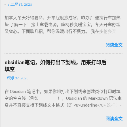
-
十二月 31, 2025
贵，网购Amazon.de或本地咖啡店促销，10欧元买半磅好豆，
超值！ 省钱招儿？双11或黑色星期五，磨豆机常打折，30-40
加拿大冬天冷得要命，开车屁股冻成冰，咋办？ 便携行车加热
欧元搞定。华人微信群也有二手交易，20欧元能淘好货。 便携
垫 了解一下！接上车载电源，座椅秒变暖宝宝，冬天开车舒坦
咖啡磨豆机 让德国华人租房也能喝精品咖啡，赶紧试试，生活
又省心。下面聊几招，帮你温暖出行不费力。 我在多伦多买了
更有味！
个加热垫，40加币，USB供电，3档温度随便调！挑加热垫看材
质，绒布的舒服又耐用，像Wagan、Comfier这些牌子，加热快
阅读全文
还安全。别买没温控的，烫太久不舒服，还费电……。买前量下
车座尺寸，通用款最省心。 用的时候简单到爆。插上车载
obsidian笔记，如何打出下划线，用来打印后
USB，5分钟座椅热乎乎，开长途都不冷。我在卡尔加里雪天开
填空
车，加热垫开低档，20分钟省油又暖和。搭配个方向盘套，手
-
四月 07, 2025
也不冻，安全又舒服。冬天停车后收好垫子，别让雪水弄湿，
坏了可麻烦！！！ 省钱法？亚马逊加拿大 Boxing Day，加热垫
在 Obsidian 笔记中，如果你想打出下划线来创建类似打印时填
常打折，30加币搞定。华人论坛也有二手交易，20加币能淘好
空的空白线（例如 _______），Obsidian 的 Markdown 语法本
货。 便携行车加热垫 让加拿大华人冬天开车暖呼呼，赶紧入
身并不直接支持下划线文本格式（即 <u>underline</u> 这样的
手，出行更舒心！
HTML 标签在标准 Markdown 中不常用）。不过，你可以通过
以下方法实现类似效果： 方法 1：使用下划线字符 直接输入连
阅读全文
续的下划线字符 _ 来模拟填空线。例如： 姓名: __________