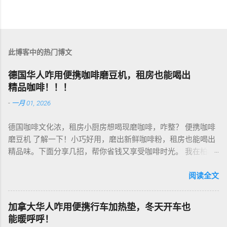
此博客中的热门博文
德国华人咋用便携咖啡磨豆机，租房也能喝出
精品咖啡！！！
-
一月 01, 2026
德国咖啡文化浓，租房小厨房想喝现磨咖啡，咋整？ 便携咖啡
磨豆机 了解一下！小巧好用，磨出新鲜咖啡粉，租房也能喝出
精品味。下面分享几招，帮你省钱又享受咖啡时光。 我在柏林
租房，买了个手动磨豆机，50欧元，陶瓷磨芯，磨得细又香！
挑磨豆机看磨芯，陶瓷的耐用不发热，像Hario、Porlex这些牌
阅读全文
子，手动款轻便好收，适合租房党。电动款也行，但噪音大，
邻居可能嫌吵…… 磨豆有讲究。粗磨适合法压壶，细磨适合意式
加拿大华人咋用便携行车加热垫，冬天开车也
咖啡机，App上查磨豆粗细对照表，新手不翻车。我每周磨一
能暖呼呼！
次，存密封罐，早上冲杯咖啡，香到飞起！德国超市咖啡豆