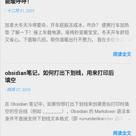
能暖呼呼！
次，存密封罐，早上冲杯咖啡，香到飞起！德国超市咖啡豆
-
十二月 31, 2025
贵，网购Amazon.de或本地咖啡店促销，10欧元买半磅好豆，
超值！ 省钱招儿？双11或黑色星期五，磨豆机常打折，30-40
加拿大冬天冷得要命，开车屁股冻成冰，咋办？ 便携行车加热
欧元搞定。华人微信群也有二手交易，20欧元能淘好货。 便携
垫 了解一下！接上车载电源，座椅秒变暖宝宝，冬天开车舒坦
咖啡磨豆机 让德国华人租房也能喝精品咖啡，赶紧试试，生活
又省心。下面聊几招，帮你温暖出行不费力。 我在多伦多买了
更有味！
个加热垫，40加币，USB供电，3档温度随便调！挑加热垫看材
质，绒布的舒服又耐用，像Wagan、Comfier这些牌子，加热快
阅读全文
还安全。别买没温控的，烫太久不舒服，还费电……。买前量下
车座尺寸，通用款最省心。 用的时候简单到爆。插上车载
obsidian笔记，如何打出下划线，用来打印后
USB，5分钟座椅热乎乎，开长途都不冷。我在卡尔加里雪天开
填空
车，加热垫开低档，20分钟省油又暖和。搭配个方向盘套，手
-
四月 07, 2025
也不冻，安全又舒服。冬天停车后收好垫子，别让雪水弄湿，
坏了可麻烦！！！ 省钱法？亚马逊加拿大 Boxing Day，加热垫
在 Obsidian 笔记中，如果你想打出下划线来创建类似打印时填
常打折，30加币搞定。华人论坛也有二手交易，20加币能淘好
空的空白线（例如 _______），Obsidian 的 Markdown 语法本
货。 便携行车加热垫 让加拿大华人冬天开车暖呼呼，赶紧入
身并不直接支持下划线文本格式（即 <u>underline</u> 这样的
手，出行更舒心！
HTML 标签在标准 Markdown 中不常用）。不过，你可以通过
以下方法实现类似效果： 方法 1：使用下划线字符 直接输入连
阅读全文