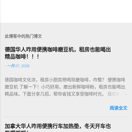
此博客中的热门博文
德国华人咋用便携咖啡磨豆机，租房也能喝出
精品咖啡！！！
-
一月 01, 2026
德国咖啡文化浓，租房小厨房想喝现磨咖啡，咋整？ 便携咖啡
磨豆机 了解一下！小巧好用，磨出新鲜咖啡粉，租房也能喝出
精品味。下面分享几招，帮你省钱又享受咖啡时光。 我在柏林
租房，买了个手动磨豆机，50欧元，陶瓷磨芯，磨得细又香！
挑磨豆机看磨芯，陶瓷的耐用不发热，像Hario、Porlex这些牌
阅读全文
子，手动款轻便好收，适合租房党。电动款也行，但噪音大，
邻居可能嫌吵…… 磨豆有讲究。粗磨适合法压壶，细磨适合意式
加拿大华人咋用便携行车加热垫，冬天开车也
咖啡机，App上查磨豆粗细对照表，新手不翻车。我每周磨一