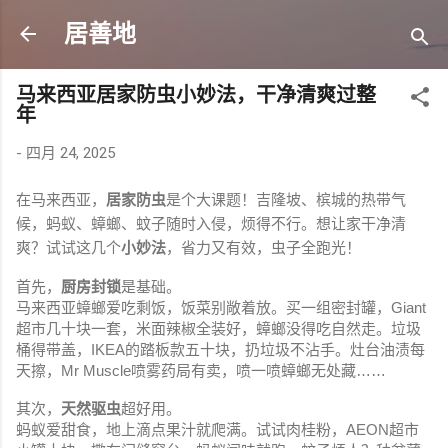
跳至主要内容
居善地
马来西亚居家防虫小妙法，干净清爽过整
年
-
四月 24, 2025
在马来西亚，
居家防虫
是个大课题！吉隆坡、槟城的热带气
候，蚂蚁、蟑螂、蚊子随时入侵，烦得不行。想让家干净清
爽？试试这几个
小妙法
，省力又有效，虫子全跑光！
首先，
厨房封锁
是基础。
马来西亚蟑螂爱吃剩饭，饭菜别敞着放。买一组密封罐，Giant
超市几十块一套，米面辣椒全装好，蟑螂没得吃自然走。垃圾
桶得带盖，IKEA的踏板款五十块，扔垃圾不沾手。灶台油渍每
天擦，Mr Muscle喷雾药局有卖，喷一喷蟑螂无处藏……
其次，
天然驱虫
超好用。
蚂蚁爱甜食，地上滴点果汁就爬满。试试肉桂粉，AEON超市