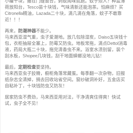
小罐十块，撒在门缝窗台，蚂蚁闻味就跑。蚊子烦人？种盆薄
荷放阳台，Tesco苗十块钱，气味清新还能泡茶。怕麻烦？买
Citronella精油，Lazada二十块，滴几滴在角落，蚊子不敢靠
近！！！
再来，
防潮神器
不能少。
马来西亚湿气重，虫子爱潮地。放几包除湿炭，Daiso五块钱十
包，衣柜抽屉全塞上，防霉又防虫。地板常拖，滴点Dettol消毒
液，药局大瓶二十块，拖完清香虫不来。浴室水渍别留，装个
刮水板，Shopee几块钱，刮干地面蟑螂没地儿钻！
最后，
定期检查
要坚持。
马来西亚虫子狡猾，橱柜角落常藏蛋。每季翻一次杂物，旧报
纸杂志全清掉，捐去回收站省空间。窗纱破洞补好，五金店买
自粘补丁，十块钱防虫又防灰！
居家防虫不费劲，马来西亚用对法，干净清爽住得爽！快试
试，虫子全不见！