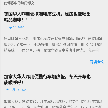
此博客中的热门博文
德国华人咋用便携咖啡磨豆机，租房也能喝出
精品咖啡！！！
-
一月 01, 2026
德国咖啡文化浓，租房小厨房想喝现磨咖啡，咋整？ 便携咖啡
磨豆机 了解一下！小巧好用，磨出新鲜咖啡粉，租房也能喝出
精品味。下面分享几招，帮你省钱又享受咖啡时光。 我在柏林
租房，买了个手动磨豆机，50欧元，陶瓷磨芯，磨得细又香！
挑磨豆机看磨芯，陶瓷的耐用不发热，像Hario、Porlex这些牌
阅读全文
子，手动款轻便好收，适合租房党。电动款也行，但噪音大，
邻居可能嫌吵…… 磨豆有讲究。粗磨适合法压壶，细磨适合意式
加拿大华人咋用便携行车加热垫，冬天开车也
咖啡机，App上查磨豆粗细对照表，新手不翻车。我每周磨一
能暖呼呼！
次，存密封罐，早上冲杯咖啡，香到飞起！德国超市咖啡豆
-
十二月 31, 2025
贵，网购Amazon.de或本地咖啡店促销，10欧元买半磅好豆，
超值！ 省钱招儿？双11或黑色星期五，磨豆机常打折，30-40
加拿大冬天冷得要命，开车屁股冻成冰，咋办？ 便携行车加热
欧元搞定。华人微信群也有二手交易，20欧元能淘好货。 便携
垫 了解一下！接上车载电源，座椅秒变暖宝宝，冬天开车舒坦