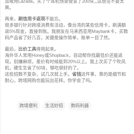
加坡用Lazada，买了个耳机愣是便宜了200块,,,这感觉不要太
爽。
再来，
刷信用卡返现
不能忘。
很多银行针对跨境消费有活动，像台湾的某些信用卡，刷满额
返5%现金，直接到账。我朋友在马来西亚用Maybank卡，买数
码产品省了好几百，关键是操作简单，账单一目了然。
最后，
比价工具
得用起来。
海外华人常用Honey或Shopback，自动帮你找最低价还能返
现。别嫌麻烦，差价有时候能到20%以上。我上次买了个吹风
机，硬生生省了50块，够吃顿好的了。
这些招数不复杂，试几次就上手。
省钱
这件事，靠的是细节和
耐心，跨境网购也能玩出花样。你学会了吗。
跨境便利
生活妙招
数码利器
评
论