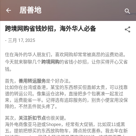
跳至主要内容
居善地
跨境网购省钱妙招，海外华人必备
-
三月 17, 2025
住在海外的华人朋友们，喜欢网购却常常被高昂的运费劝退。
今天就来聊聊几个
跨境网购
的省钱小妙招，让你买得开心又省
钱。
首先，
善用转运服务
是个好办法。
比如你在台湾或香港，某宝的东西想买但直邮太贵，可以找靠
谱的转运公司。像集运仓这种，直接把多个包裹凑一起发过
来，运费能省一半。记得选有追踪服务的，别贪小便宜用没保
障的，不然丢件就头疼了。
其次，
关注折扣节点
也很关键。
海外电商像亚马逊或Shopee，经常有大促销，比如双11或黑
五。提前把想买的东西放购物车，蹲点抢优惠券。我去年在新