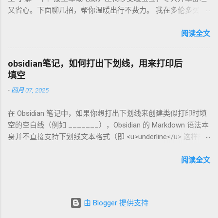
咖啡磨豆机 让德国华人租房也能喝精品咖啡，赶紧试试，生活
又省心。下面聊几招，帮你温暖出行不费力。 我在多伦多买了
更有味！
个加热垫，40加币，USB供电，3档温度随便调！挑加热垫看材
质，绒布的舒服又耐用，像Wagan、Comfier这些牌子，加热快
阅读全文
还安全。别买没温控的，烫太久不舒服，还费电……。买前量下
车座尺寸，通用款最省心。 用的时候简单到爆。插上车载
obsidian笔记，如何打出下划线，用来打印后
USB，5分钟座椅热乎乎，开长途都不冷。我在卡尔加里雪天开
填空
车，加热垫开低档，20分钟省油又暖和。搭配个方向盘套，手
-
四月 07, 2025
也不冻，安全又舒服。冬天停车后收好垫子，别让雪水弄湿，
坏了可麻烦！！！ 省钱法？亚马逊加拿大 Boxing Day，加热垫
在 Obsidian 笔记中，如果你想打出下划线来创建类似打印时填
常打折，30加币搞定。华人论坛也有二手交易，20加币能淘好
空的空白线（例如 _______），Obsidian 的 Markdown 语法本
货。 便携行车加热垫 让加拿大华人冬天开车暖呼呼，赶紧入
身并不直接支持下划线文本格式（即 <u>underline</u> 这样的
手，出行更舒心！
HTML 标签在标准 Markdown 中不常用）。不过，你可以通过
以下方法实现类似效果： 方法 1：使用下划线字符 直接输入连
阅读全文
续的下划线字符 _ 来模拟填空线。例如： 姓名: __________
日期: __________ 姓名: __________ 日期: __________ 在
Obsidian 中预览时，它会显示为连续的下划线，打印出来也可
由 Blogger 提供支持
以作为填空使用。这种方法简单直接，适合快速记录。 方法