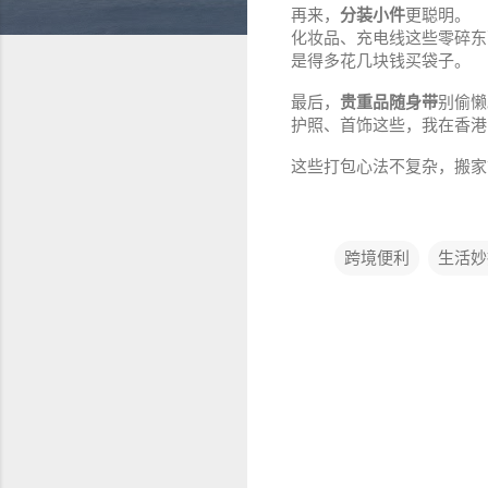
再来，
分装小件
更聪明。
化妆品、充电线这些零碎东
是得多花几块钱买袋子。
最后，
贵重品随身带
别偷懒
护照、首饰这些，我在香港
这些打包心法不复杂，搬家
跨境便利
生活妙
评
论