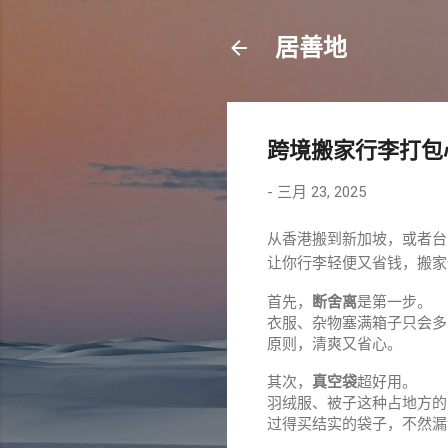
居善地
跨境搬家行李打包
-
三月 23, 2025
从香港搬到新加坡，或者台
让你行李轻便又省钱，搬
首先，
断舍离
是第一步。
衣服、杂物塞满箱子只会多
原则，清爽又省心。
其次，
真空袋
超好用。
羽绒服、被子这种占地方的
过得买结实的袋子，不然漏