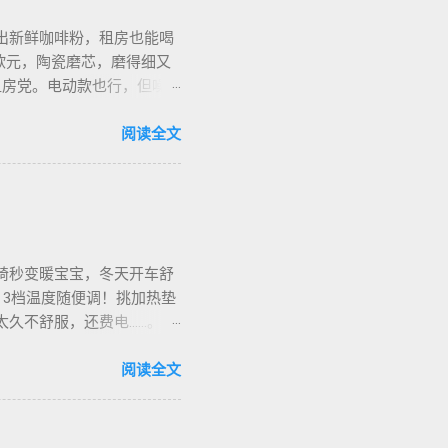
出新鲜咖啡粉，租房也能喝
欧元，陶瓷磨芯，磨得细又
合租房党。电动款也行，但噪
细对照表，新手不翻车。我
地咖啡店促销，10欧元买半
阅读全文
也有二手交易，20欧元能淘好
椅秒变暖宝宝，冬天开车舒
，3档温度随便调！挑加热垫
烫太久不舒服，还费电……。买
长途都不冷。我在卡尔加里雪
停车后收好垫子，别让雪水
阅读全文
华人论坛也有二手交易，20加