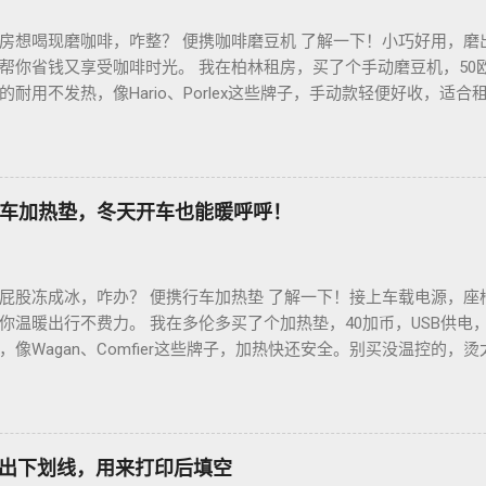
房想喝现磨咖啡，咋整？ 便携咖啡磨豆机 了解一下！小巧好用，磨
帮你省钱又享受咖啡时光。 我在柏林租房，买了个手动磨豆机，50
耐用不发热，像Hario、Porlex这些牌子，手动款轻便好收，适
磨豆有讲究。粗磨适合法压壶，细磨适合意式咖啡机，App上查磨豆粗
冲杯咖啡，香到飞起！德国超市咖啡豆贵，网购Amazon.de或本
双11或黑色星期五，磨豆机常打折，30-40欧元搞定。华人微信群
德国华人租房也能喝精品咖啡，赶紧试试，生活更有味！
车加热垫，冬天开车也能暖呼呼！
屁股冻成冰，咋办？ 便携行车加热垫 了解一下！接上车载电源，座
你温暖出行不费力。 我在多伦多买了个加热垫，40加币，USB供电
像Wagan、Comfier这些牌子，加热快还安全。别买没温控的，
省心。 用的时候简单到爆。插上车载USB，5分钟座椅热乎乎，开
0分钟省油又暖和。搭配个方向盘套，手也不冻，安全又舒服。冬天
钱法？亚马逊加拿大 Boxing Day，加热垫常打折，30加币搞定。
热垫 让加拿大华人冬天开车暖呼呼，赶紧入手，出行更舒心！
如何打出下划线，用来打印后填空