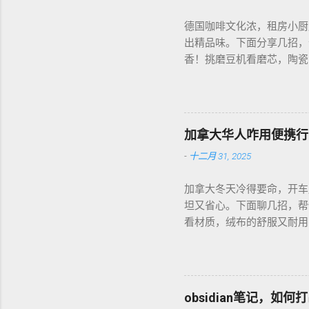
德国咖啡文化浓，租房小厨
出精品味。下面分享几招，
香！挑磨豆机看磨芯，陶瓷的
音大，邻居可能嫌吵…… 
每周磨一次，存密封罐，早上
磅好豆，超值！ 省钱招儿？
货。 便携咖啡磨豆机 让
加拿大华人咋用便携行
-
十二月 31, 2025
加拿大冬天冷得要命，开车
坦又省心。下面聊几招，帮
看材质，绒布的舒服又耐用，
前量下车座尺寸，通用款最
天开车，加热垫开低档，2
弄湿，坏了可麻烦！！！ 省
币能淘好货。 便携行车加
obsidian笔记，