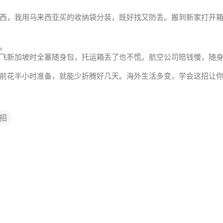
西，我用马来西亚买的收纳袋分装，既好找又防丢。搬到新家打开
。
飞新加坡时全塞随身包，托运箱丢了也不慌。航空公司赔钱慢，随
前花半小时准备，就能少折腾好几天。海外生活多变，学会这招让
招