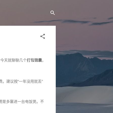
。今天就聊聊几个
打包锦囊
，
。建议按“一年没用就丢”
愣是多塞进一台电饭煲。不