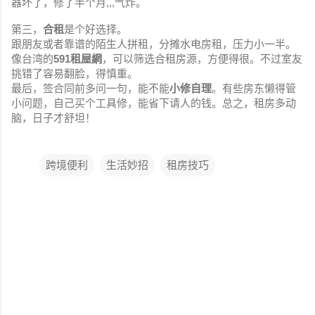
器坏了，修了半个月,,,气炸。
第三，
合租
是个好选择。
跟朋友或者靠谱的陌生人拼租，分摊水电房租，压力小一半。
像台湾的
591租屋網
，可以筛选合租房源，方便得很。不过室友
挑错了容易翻脸，得慎重。
最后，签合同前多问一句，能不能
小修自理
。有些房东懒得管
小问题，自己买个工具修，能省下请人的钱。总之，租房多动
脑，日子才舒坦！
跨境便利
生活妙招
租房技巧
评
论