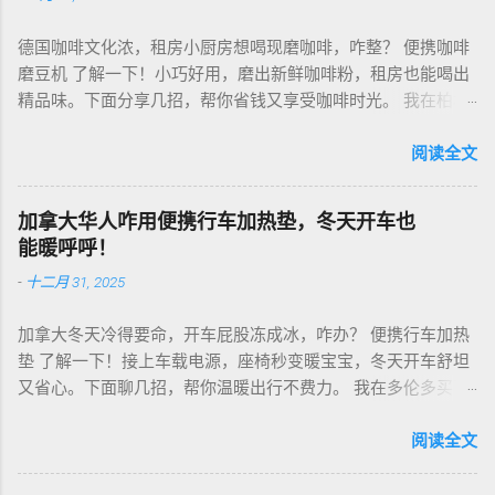
德国咖啡文化浓，租房小厨房想喝现磨咖啡，咋整？ 便携咖啡
磨豆机 了解一下！小巧好用，磨出新鲜咖啡粉，租房也能喝出
精品味。下面分享几招，帮你省钱又享受咖啡时光。 我在柏林
租房，买了个手动磨豆机，50欧元，陶瓷磨芯，磨得细又香！
挑磨豆机看磨芯，陶瓷的耐用不发热，像Hario、Porlex这些牌
阅读全文
子，手动款轻便好收，适合租房党。电动款也行，但噪音大，
邻居可能嫌吵…… 磨豆有讲究。粗磨适合法压壶，细磨适合意式
加拿大华人咋用便携行车加热垫，冬天开车也
咖啡机，App上查磨豆粗细对照表，新手不翻车。我每周磨一
能暖呼呼！
次，存密封罐，早上冲杯咖啡，香到飞起！德国超市咖啡豆
-
十二月 31, 2025
贵，网购Amazon.de或本地咖啡店促销，10欧元买半磅好豆，
超值！ 省钱招儿？双11或黑色星期五，磨豆机常打折，30-40
加拿大冬天冷得要命，开车屁股冻成冰，咋办？ 便携行车加热
欧元搞定。华人微信群也有二手交易，20欧元能淘好货。 便携
垫 了解一下！接上车载电源，座椅秒变暖宝宝，冬天开车舒坦
咖啡磨豆机 让德国华人租房也能喝精品咖啡，赶紧试试，生活
又省心。下面聊几招，帮你温暖出行不费力。 我在多伦多买了
更有味！
个加热垫，40加币，USB供电，3档温度随便调！挑加热垫看材
质，绒布的舒服又耐用，像Wagan、Comfier这些牌子，加热快
阅读全文
还安全。别买没温控的，烫太久不舒服，还费电……。买前量下
车座尺寸，通用款最省心。 用的时候简单到爆。插上车载