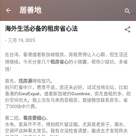
跳至主要内容
居善地
海外生活必备的租房省心法
-
三月 19, 2025
在台湾、香港或者新加坡租房，房租贵得让人心颤，但生活还
得继续。今天分享几个
租房省心
的小锦囊，帮你少踩坑、多省
钱！
首先，
找房源
得有技巧。
别只盯着中介，费贵不说，房还未必好。试试当地论坛，比如
香港的
GeoExpat
，或者新加坡的
Gumtree
，房东直租的多，砍
价空间也大。我上次在马来西亚租房，直接微信联系房东，省
了500块中介费。
第二招，
看房要细心
。
水电、家具齐不齐，得拍照片留证据。尤其是老房子，漏水、
空调坏这种事太常见。我有次没检查清楚，搬进去才发现热水